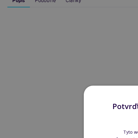
Popis
Podobné
Články
Potvrďt
Tyto w