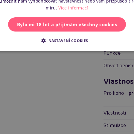
 umožnit nám vyhodnocovat návštěvnost nebo vám přizpůsobit 
Vhodné pro
míru.
Více informací
Elastické
Bylo mi 18 let a přijímám všechny cookies
Flexibilní
Stimulace
NASTAVENÍ COOKIES
Funkce
Obvod penis
Vlastnos
Pro koho
pr
Vlastnosti
Stimulace