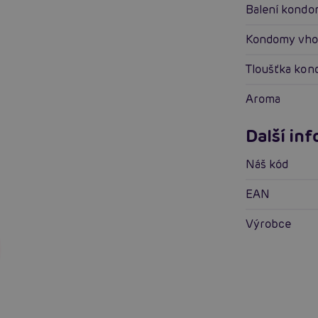
Balení kond
Kondomy vh
Tloušťka ko
Aroma
Další in
Náš kód
EAN
Výrobce