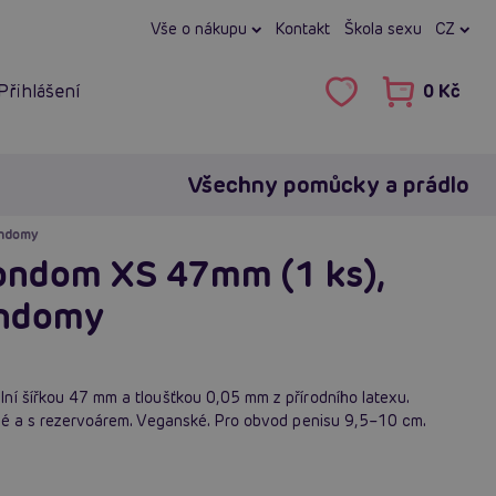
Vše o nákupu
Kontakt
Škola sexu
CZ
Přihlášení
0 Kč
Všechny pomůcky a prádlo
ondomy
Condom XS 47mm (1 ks),
ondomy
ní šířkou 47 mm a tloušťkou 0,05 mm z přírodního latexu.
ané a s rezervoárem. Veganské. Pro obvod penisu 9,5–10 cm.