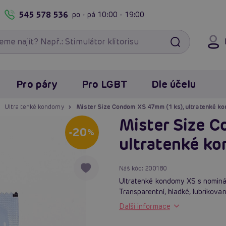
545 578 536
po - pá
10:00 - 19:00
Pro páry
Pro LGBT
Dle účelu
Ultra tenké kondomy
Mister Size Condom XS 47mm (1 ks), ultratenké k
Mister Size 
-20
%
ultratenké k
Náš kód:
200180
Ultratenké kondomy XS s nominál
Transparentní, hladké, lubrikov
Další informace