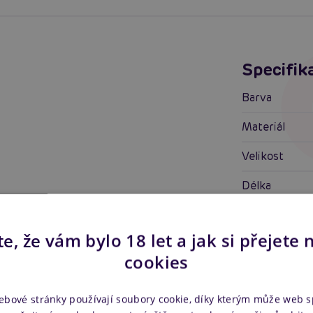
Specifik
Barva
Materiál
Velikost
Délka
Šířka
e, že vám bylo 18 let a jak si přejete 
Tloušťka
cookies
Vlastnosti
l
ebové stránky používají soubory cookie, díky kterým může web 