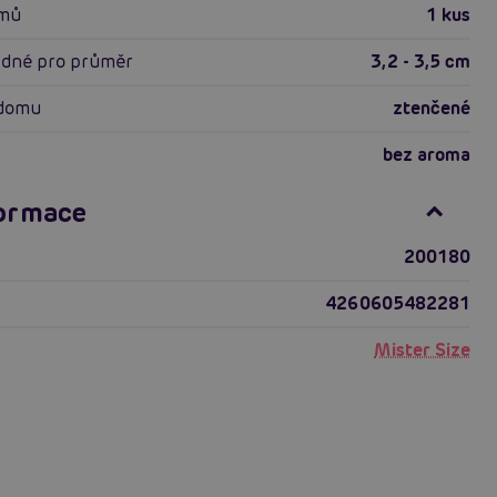
omů
1 kus
odné pro průměr
3,2 - 3,5 cm
ndomu
ztenčené
bez aroma
formace
200180
4260605482281
Mister Size