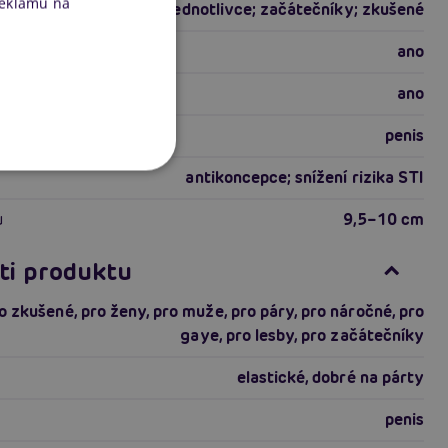
reklamu na
muže; páry; jednotlivce; začátečníky; zkušené
ano
ano
penis
antikoncepce; snížení rizika STI
u
9,5–10 cm
ti produktu
o zkušené
,
pro ženy
,
pro muže
,
pro páry
,
pro náročné
,
pro
gaye
,
pro lesby
,
pro začátečníky
elastické
,
dobré na párty
penis