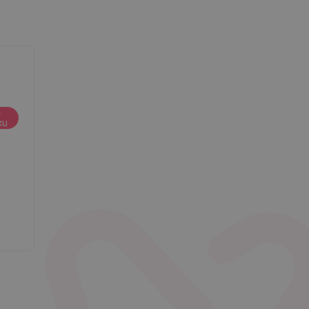
ta
o
ku