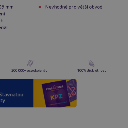
,05 mm
Nevhodné pro větší obvod
ení
ch
riál
200 000+ uspokojených
100% diskrétnost