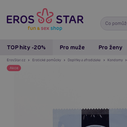
TOP hity -20%
Pro muže
Pro ženy
ErosStar.cz
Erotické pomůcky
Doplňky a afrodiziaka
Kondomy
Akce