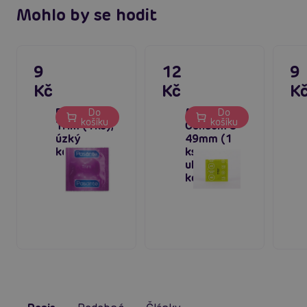
Mohlo by se hodit
9
12
9
Kč
Kč
K
Pasante
Mister Size
Do
Do
košíku
košíku
Trim (1ks),
Condom S
úzký
49mm (1
kondom
ks),
ultratenké
kondomy