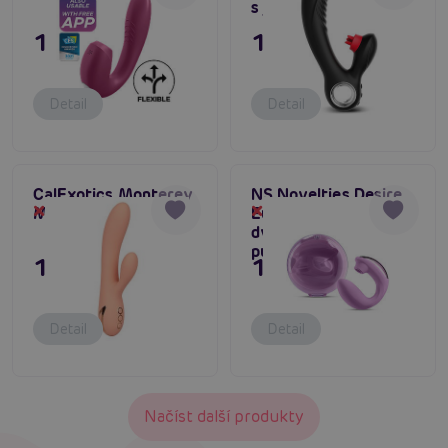
s jazýčky na klitoris
1 095 Kč
1 495 Kč
Detail
Detail
CalExotics Monterey
NS Novelties Desire
Magic (Orange)
Euphoria (Pink),
Dočasně vyprodané
Dočasně vyprodané
dvojitý vibrátor a
pulzátor
1 995 Kč
1 995 Kč
Detail
Detail
Načíst další produkty