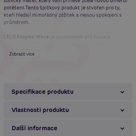
sonický masér, který vám přinese zcela novou dimenzi
potěšení. Tento špičkový produkt je stvořen pro ty,
kteří hledají mimořádný zážitek a nejsou spokojeni s
průměrem.
LELO Enigma Wave
je synonymem pro luxus a
dokonalost. Díky
trojitému účinku
, který
kombinuje
sonické vlny
,
vibrace
a inovativní
WaveMotion
Zobrazit více
technologii
, se tento masér stává mistrem ve svém
oboru. Vaše smysly budou omámeny, zatímco
Enigma
Wave
bude pečlivě stimulovat každé nervové
zakončení, od povrchových až po ty nejhlubší.
Specifikace produktu
S
třemi synchronizovanými motory
, které napodobují
pohyb mileneckých prstů, tento masér poskytuje
Vlastnosti produktu
intenzivní vnitřní stimulaci, zatímco sonické vlny jemně
a hluboce rezonují v klitorisu. Kombinace těchto prvků
zaručuje nezapomenutelný zážitek, který vás zavede do
Další informace
nových výšin potěšení.