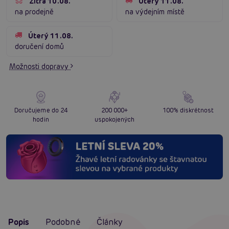
Zítra 10.08.
Úterý 11.08.
na prodejně
na výdejním místě
Úterý 11.08.
doručení domů
Možnosti dopravy
Doručujeme do 24
200 000+
100% diskrétnost
hodin
uspokojených
Popis
Podobné
Články