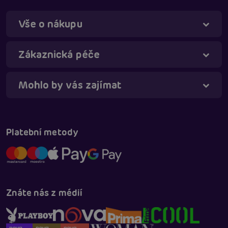
Vše o nákupu
Zákaznická péče
Mohlo by vás zajímat
Táňa - virtuální asistentka
Online
Platební metody
Znáte nás z médií