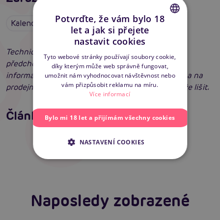
Potvrďte, že vám bylo 18
Kalendáře
let a jak si přejete
CZECH
nastavit cookies
SLOVAK
Technické specifikace se mohou změnit bez
Tyto webové stránky používají soubory cookie,
předchozího upozornění. Obrázky mají pouze
díky kterým může web správně fungovat,
ENGLISH
informativní charakter. Běžná cena znamená cena na
umožnit nám vyhodnocovat návštěvnost nebo
vám přizpůsobit reklamu na míru.
prodejně. Cena na internetu a na prodejně se může lišit.
Více informací
Jak na zlepšení a podporu erekce
Články
Bylo mi 18 let a přijímám všechny cookies
Erotická inteligence: Příručka Sexiomů
Číst více
Swingers party poprvé: Erotický ráj plný
extáze? Průvodce, který ti otevře dveře!
Číst více
NASTAVENÍ COOKIES
Číst více
Naposledy zobrazené