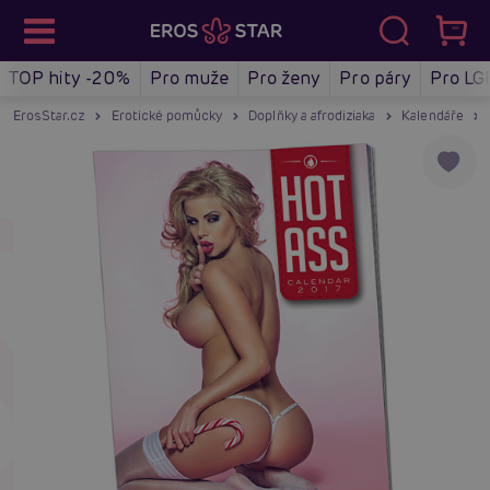
TOP hity -20%
Pro muže
Pro ženy
Pro páry
Pro LG
ErosStar.cz
Erotické pomůcky
Doplňky a afrodiziaka
Kalendáře