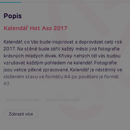
Popis
Kalendář Hot Ass 2017
Kalendář, co Vás bude inspirovat a doprovázet celý rok
2017. Na stěně bude zářit každý měsíc jiná fotografie
krásných mladých dívek. Křivky nahých těl vás budou
vzrušovat každým pohledem na kalendář. Fotografie
jsou velice pěkně zpracované. Kalendář je nástěnný ve
složeném stavu ve formátu A4 po pověšení je formát
A3.
#sexy kalendář
#nahý kalendář
#dárkový kalendář
Zobrazit více
Máte dotaz k produktu?
Zašlete nám zprávu