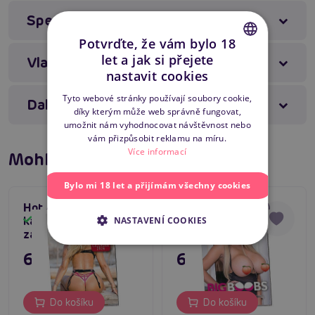
Složený rozměr - 297 x 210 mm
Specifikace produktu
Rozložený rozměr - 297 x 420 mm
Potvrďte, že vám bylo 18
let a jak si přejete
Vlastnosti produktu
CZECH
nastavit cookies
#erotický kalendář
#sexy kalendář
SLOVAK
Tyto webové stránky používají soubory cookie,
Další informace
#nahý kalendář
díky kterým může web správně fungovat,
ENGLISH
umožnit nám vyhodnocovat návštěvnost nebo
vám přizpůsobit reklamu na míru.
Máte dotaz k produktu?
Zašlete nám zprávu
Více informací
Mohlo by se líbit
Bylo mi 18 let a přijímám všechny cookies
Hot Ass (2026),
Big Boobs (2026),
5
kalendář krásné sexy
kalendář velká prsa
Skladem
Skladem
NASTAVENÍ COOKIES
zadečky
69 Kč
69 Kč
Do košíku
Do košíku