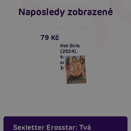
Naposledy zobrazené
79 Kč
Hot Girls
(2024),
kalendář
sexy nahé
ženy
Sexletter Erosstar: Tvá