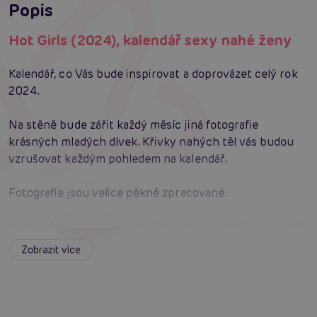
Popis
Hot Girls (2024), kalendář sexy nahé ženy
Kalendář, co Vás bude inspirovat a doprovázet celý rok
2024.
Na stěně bude zářit každý měsíc jiná fotografie
krásných mladých dívek. Křivky nahých těl vás budou
vzrušovat každým pohledem na kalendář.
Fotografie jsou velice pěkně zpracované.
Kalendář je nástěnný ve složeném stavu ve formátu A4
po pověšení je formát A3.
Zobrazit více
Kalendář 2024
12 krásných fotek