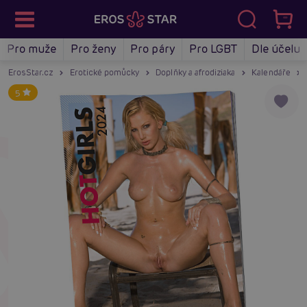
Pro muže
Pro ženy
Pro páry
Pro LGBT
Dle účelu
ErosStar.cz
Erotické pomůcky
Doplňky a afrodiziaka
Kalendáře
5