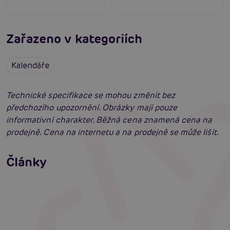
Zařazeno v kategoriích
Kalendáře
Technické specifikace se mohou změnit bez
předchozího upozornění. Obrázky mají pouze
informativní charakter. Běžná cena znamená cena na
prodejně. Cena na internetu a na prodejně se může lišit.
Jak na zlepšení a podporu erekce
Články
Erotická inteligence: Příručka Sexiomů
Číst více
Swingers party poprvé: Erotický ráj plný
extáze? Průvodce, který ti otevře dveře!
Číst více
Číst více