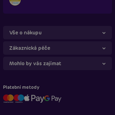
Vše o nákupu
Zákaznická péče
Táňa - virtuální asistentka
Online
Mohlo by vás zajímat
Platební metody