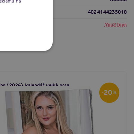
reklamu na
4024144235018
You2Toys
bs (2026), kalendář velká prsa
-20
%
dem