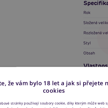
Specifik
Rok
Složená velik
Rozložená ve
Styl
Obsah
Vlastnos
Pro koho
e, že vám bylo 18 let a jak si přejete 
Vlastnosti
cookies
Další in
ebové stránky používají soubory cookie, díky kterým může web 
Náš kód