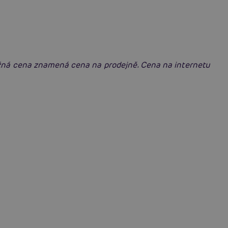
ěžná cena znamená cena na prodejně. Cena na internetu
Swingers party poprvé: Erotický ráj plný
extáze? Průvodce, který ti otevře dveře!
Číst více