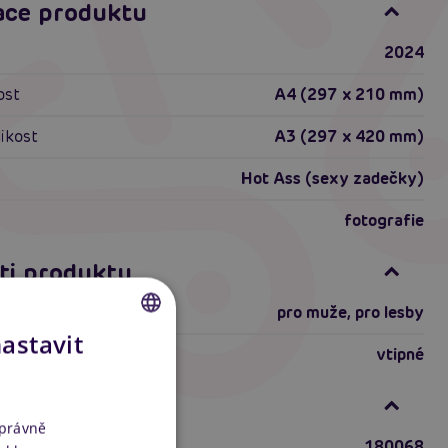
ace produktu
2024
ost
A4 (297 x 210 mm)
likost
A3 (297 x 420 mm)
Hot Ass (sexy zadečky)
fotografie
ti produktu
pro muže
,
pro lesby
nastavit
vtipné
CZECH
SLOVAK
formace
ENGLISH
správně
180068