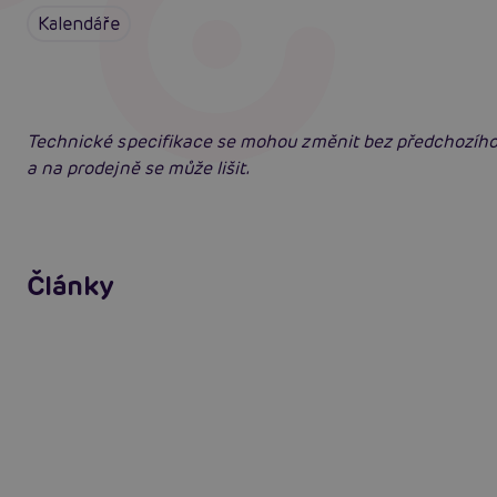
Kalendáře
Technické specifikace se mohou změnit bez předchozího
a na prodejně se může lišit.
Jak na zlepšení a podporu erekce
Články
Číst více