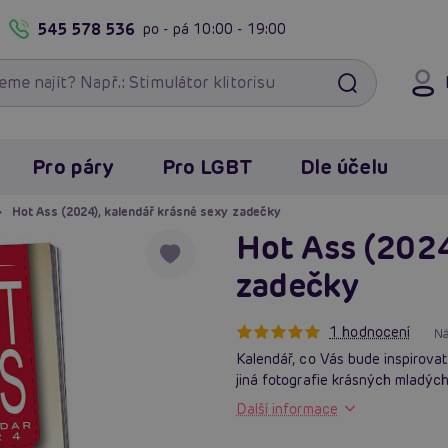
545 578 536
po - pá
10:00 - 19:00
Pro páry
Pro LGBT
Dle účelu
Hot Ass (2024), kalendář krásné sexy zadečky
Hot Ass (2024
zadečky
1 hodnocení
Ná
Kalendář, co Vás bude inspirova
jiná fotografie krásných mladých
Další informace