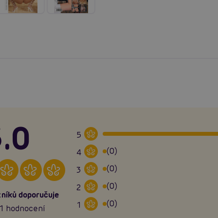
.0
5
(0)
4
(0)
3
(0)
2
níků doporučuje
(0)
1
1 hodnocení