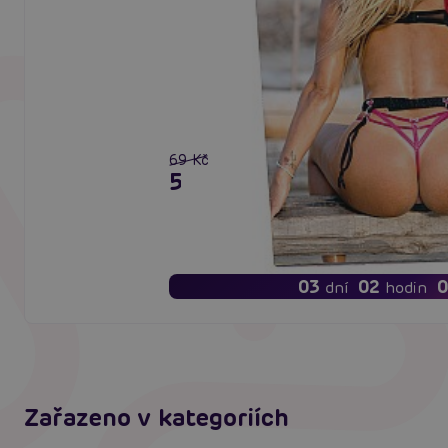
69 Kč
55 Kč
03
02
0
dní
hodin
Zařazeno v kategoriích