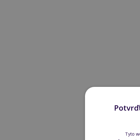
Potvrďt
Tyto w