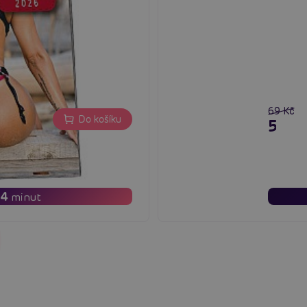
69 Kč
Do košíku
55 K
4
minut