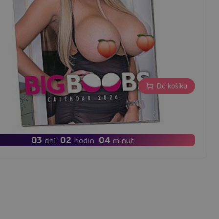
Do košíku
č
03
02
04
dní
hodin
minut