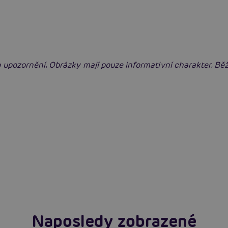
 upozornění. Obrázky mají pouze informativní charakter. B
Erotická inteligence: Příručka Sexiomů
Číst více
Naposledy zobrazené