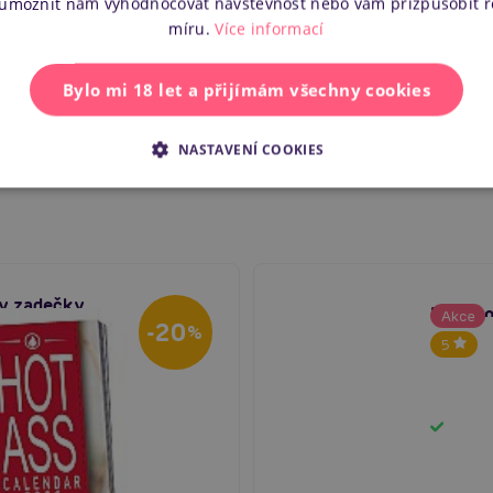
 umožnit nám vyhodnocovat návštěvnost nebo vám přizpůsobit 
míru.
Více informací
EAN
Bylo mi 18 let a přijímám všechny cookies
Výrobce
NASTAVENÍ COOKIES
xy zadečky
Big Boo
Akce
-20
%
5
Skla