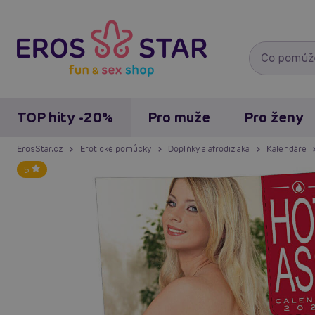
TOP hity -20%
Pro muže
Pro ženy
ErosStar.cz
Erotické pomůcky
Doplňky a afrodiziaka
Kalendáře
5