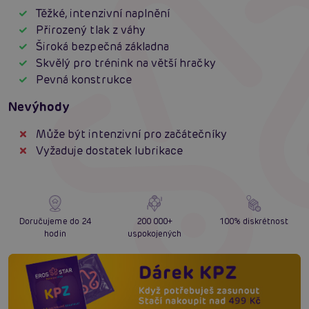
Těžké, intenzivní naplnění
Přirozený tlak z váhy
Široká bezpečná základna
Skvělý pro trénink na větší hračky
Pevná konstrukce
Nevýhody
Může být intenzivní pro začátečníky
Vyžaduje dostatek lubrikace
Doručujeme do 24
200 000+
100% diskrétnost
hodin
uspokojených