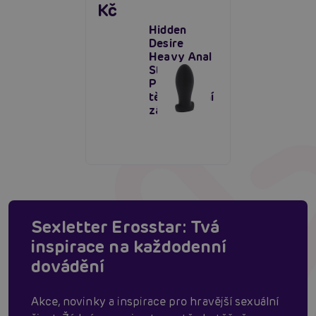
Kč
Hidden
Desire
Heavy Anal
Stretcher
Plug M,
těžká anální
zástrčka
Sexletter Erosstar: Tvá
inspirace na každodenní
dovádění
Akce, novinky a inspirace pro hravější sexuální