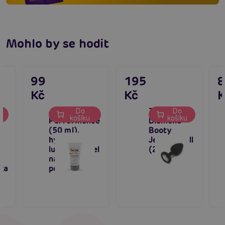
Mohlo by se hodit
99
195
Kč
Kč
K
Just Glide
TOYJOY
Do
Do
u
košíku
košíku
Performance
Diamond
(50 ml),
Booty
hybridní
Jewel Small
lubrikační gel
(2,5 cm)
na intimní
tka
použití