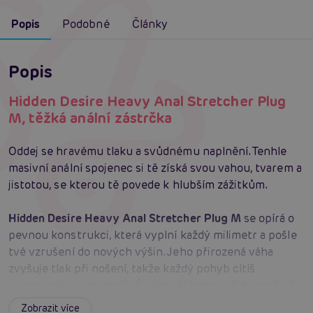
Popis
Podobné
Články
Popis
Hidden Desire Heavy Anal Stretcher Plug
M, těžká anální zástrčka
Oddej se hravému tlaku a svůdnému naplnění. Tenhle
masivní anální spojenec si tě získá svou vahou, tvarem a
jistotou, se kterou tě povede k hlubším zážitkům.
Hidden Desire Heavy Anal Stretcher Plug M
se opírá o
pevnou konstrukci, která vyplní každý milimetr a pošle
tvé vzrušení do nových výšin. Jeho přirozená váha
zvyšuje tlak při nošení, takže každý pohyb cítíš
intenzivněji a smyslněji. Široká základna drží bezpečně
na místě, abys mohl/a experimentovat s klidem v hlavě a
Zobrazit více