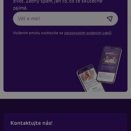
život. Žádný spam, jen to, co tě skutěčně
zajímá.
Vložením emailu souhlasíte se
zpracováním osobních údajů
Kontaktujte nás!