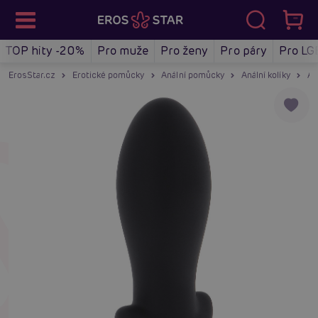
TOP hity -20%
Pro muže
Pro ženy
Pro páry
Pro LG
ErosStar.cz
Erotické pomůcky
Anální pomůcky
Anální kolíky
An