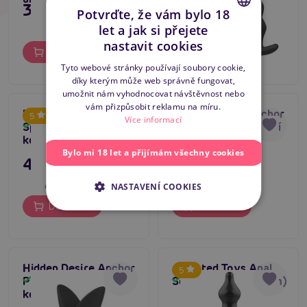
395 Kč
695 Kč
Potvrďte, že vám bylo 18
let a jak si přejete
CZECH
nastavit cookies
Do košíku
Do košíku
SLOVAK
Tyto webové stránky používají soubory cookie,
díky kterým může web správně fungovat,
ENGLISH
umožnit nám vyhodnocovat návštěvnost nebo
vám přizpůsobit reklamu na míru.
Hidden Desire 4-Way
Hidden Desire Anchor
5
Více informací
Spreader Plug, anální
Plug (XLarge), anální
Skladem
Skladem
kotva kolík
kotva kolík
Bylo mi 18 let a přijímám všechny cookies
495 Kč
449 Kč
NASTAVENÍ COOKIES
Do košíku
Do košíku
Hidden Desire Anchor
Addicted Toys Anal
5
Plug (Large), anální
Sexual Plug (13,6 cm)
Skladem
Skladem
kotva kolík