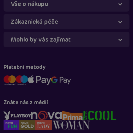
Vše o nákupu
Zákaznická péče
Mohlo by vás zajímat
Táňa - virtuální asistentka
Online
Platební metody
Znáte nás z médií