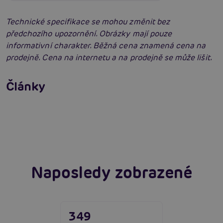
Technické specifikace se mohou změnit bez
předchozího upozornění. Obrázky mají pouze
informativní charakter. Běžná cena znamená cena na
prodejně. Cena na internetu a na prodejně se může lišit.
Příprava na anální sex: Tipy krok za krokem
Články
Erotická inteligence: Příručka Sexiomů
Číst více
Swingers party poprvé: Erotický ráj plný
extáze? Průvodce, který ti otevře dveře!
Číst více
Číst více
Naposledy zobrazené
349