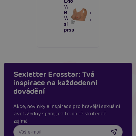
Ego
Wearable
Breasts Top
With C-Cup,
silikonová
prsa
Sexletter Erosstar: Tvá
inspirace na každodenní
dovádění
Akce, novinky a inspirace pro hravější sexuální
život. Žádný spam, jen to, co tě skutěčně
zajímá.