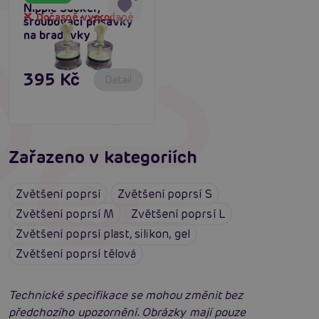
Nipple Sucker,
Dočasně vyprodané
šroubovací přísavky
na bradavky
395 Kč
Detail
Zařazeno v kategoriích
Zvětšení poprsí
Zvětšení poprsí S
Zvětšení poprsí M
Zvětšení poprsí L
Zvětšení poprsí plast, silikon, gel
Zvětšení poprsí tělová
Technické specifikace se mohou změnit bez
předchozího upozornění. Obrázky mají pouze