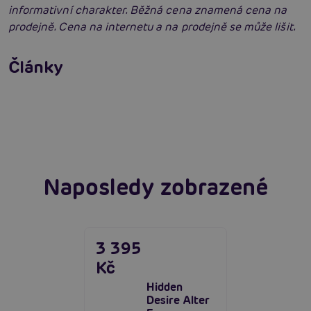
informativní charakter. Běžná cena znamená cena na
prodejně. Cena na internetu a na prodejně se může lišit.
Erotická inteligence: Příručka Sexiomů
Swingers party poprvé: Erotický ráj plný
Články
extáze? Průvodce, který ti otevře dveře!
Číst více
SVAKOM přechází na KooSync: Nová éra
interaktivního ovládání vašich hraček je tu!
Číst více
Číst více
Naposledy zobrazené
3 395
Kč
Hidden
Desire Alter