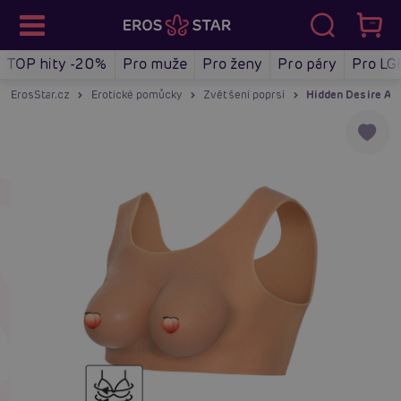
TOP hity -20%
Pro muže
Pro ženy
Pro páry
Pro LG
ErosStar.cz
Erotické pomůcky
Zvětšení poprsí
Hidden Desire Alt