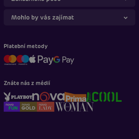
Mohlo by vás zajímat
Táňa - virtuální asistentka
Online
Platební metody
Znáte nás z médií