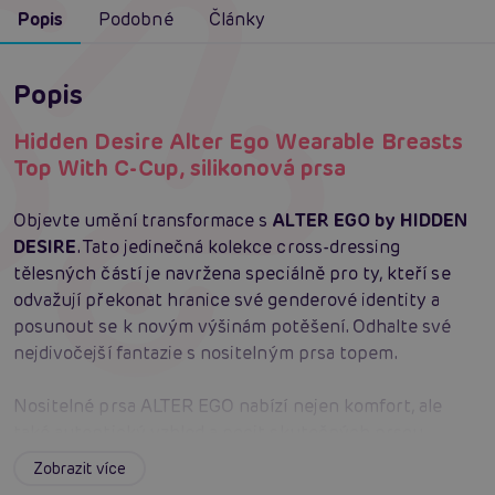
Popis
Podobné
Články
Popis
Hidden Desire Alter Ego Wearable Breasts
Top With C-Cup, silikonová prsa
Objevte umění transformace s
ALTER EGO by HIDDEN
DESIRE
. Tato jedinečná kolekce cross-dressing
tělesných částí je navržena speciálně pro ty, kteří se
odvažují překonat hranice své genderové identity a
posunout se k novým výšinám potěšení. Odhalte své
nejdivočejší fantazie s nositelným prsa topem.
Nositelné prsa ALTER EGO nabízí nejen komfort, ale
také autentický vzhled a pocit skutečných prsou.
Pohodlně padnou na tělo, a jakmile prsa doplní vaši
Zobrazit více
postavu, stanete se ženou svých snů. Vyrobeno ze