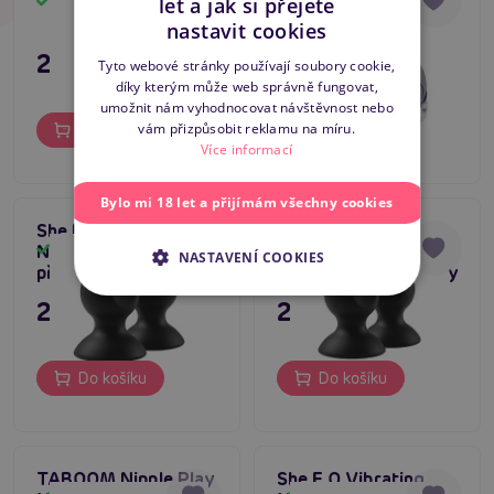
Skladem
Skladem
let a jak si přejete
CZECH
nastavit cookies
SLOVAK
279 Kč
795 Kč
Tyto webové stránky používají soubory cookie,
díky kterým může web správně fungovat,
ENGLISH
umožnit nám vyhodnocovat návštěvnost nebo
vám přizpůsobit reklamu na míru.
Do košíku
Do košíku
Více informací
Bylo mi 18 let a přijímám všechny cookies
She.E.O Silicone
She.E.O Silicone
5
Nipple Suckers L,
Nipple Suckers M,
Skladem
Skladem
NASTAVENÍ COOKIES
přísavky na bradavky
přísavky na bradavky
295 Kč
249 Kč
Do košíku
Do košíku
TABOOM Nipple Play
She.E.O Vibrating