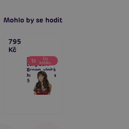
Mohlo by se hodit
795
Kč
Cottelli Wig
Do
košíku
Long Dark
Brown, vlnitá
hnědá paruka
55 cm