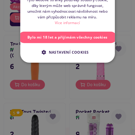
396 Kč
díky kterým může web správně fungovat,
ENGLISH
Akce
umožnit nám vyhodnocovat návštěvnost nebo
02
16
dní
hodin
Do košíku
vám přizpůsobit reklamu na míru.
Do košíku
21
minut
Více informací
Bylo mi 18 let a přijímám všechny cookies
ToyJoy Happiness
EasyToys Twisted
5
Make Me Happy Vibe
růžový mini vibrátor
Skladem
Skladem
NASTAVENÍ COOKIES
(Orange)
695 Kč
295 Kč
Do košíku
Do košíku
EasyToys Twisted
Pocket Rocket
5
černý mini vibrátor
fialový
Skladem
Skladem
295 Kč
95 Kč