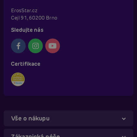
ErosStar.cz
Cejl 91, 60200 Brno
Sledujte nás
Certifikace
Vše o nákupu
Táňa - virtuální asistentka
Online
Zákaznická péče