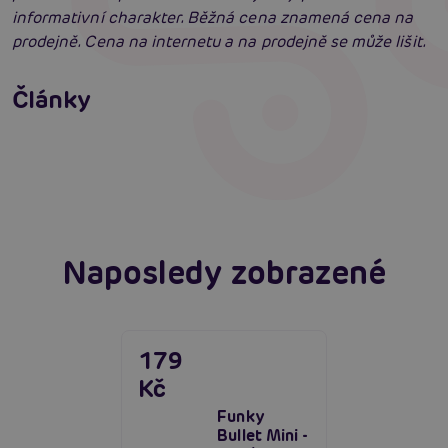
informativní charakter. Běžná cena znamená cena na
prodejně. Cena na internetu a na prodejně se může lišit.
Vybíráme vibrátor: Jak vybrat nejlepší
vibrátor?
Články
Erotická inteligence: Příručka Sexiomů
Číst více
Swingers party poprvé: Erotický ráj plný
extáze? Průvodce, který ti otevře dveře!
Číst více
Číst více
Naposledy zobrazené
179
Kč
Funky
Bullet Mini -