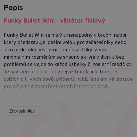
Popis
Funky Bullet Mini - vibrátor fialový
Funky Bullet Mini je malý a nenápadný vibrační náboj,
který představuje ideální volbu pro začátečníky nebo
jako praktická cestovní pomůcka. Díky svým
minimálním rozměrům se snadno skryje v dlani a bez
problémů se vejde do každé kabelky či toaletní taštičky.
Je navržen pro cílenou vnější stimulaci klitorisu a
dalších citlivých bodů, přičemž nabízí spolehlivé vibrace
pro příjemné zpestření vašich intimních chvil.
Ovládání hračky je naprosto jednoduché a intuitivní,
takže se s ním sžijete během několika vteřin a můžete
Zobrazit více
se soustředit jen na samotný prožitek. Hladký povrch
zajišťuje pohodlný kontakt s pokožkou a bezproblémové
klouzání. Velkou výhodou je také velmi snadná a rychlá