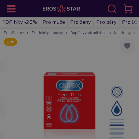
TOP hity -20%
Pro muže
Pro ženy
Pro páry
Pro LG
ErosStar.cz
Erotické pomůcky
Doplňky a afrodiziaka
Kondomy
5