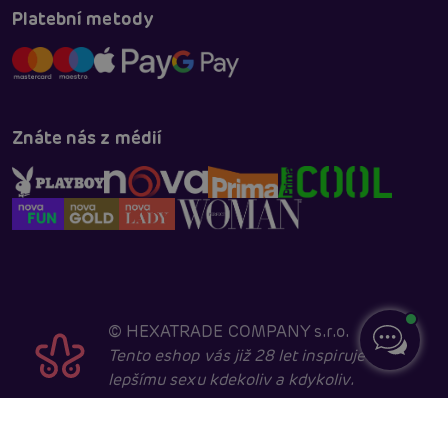
Platební metody
Znáte nás z médií
©
HEXATRADE COMPANY s.r.o.
Tento eshop vás již 28 let inspiruje k
lepšímu sexu kdekoliv a kdykoliv.
Navštěvovat jej smí pouze entity starší 18 let, kvůli
sexuální a erotické tématice. Core developed in