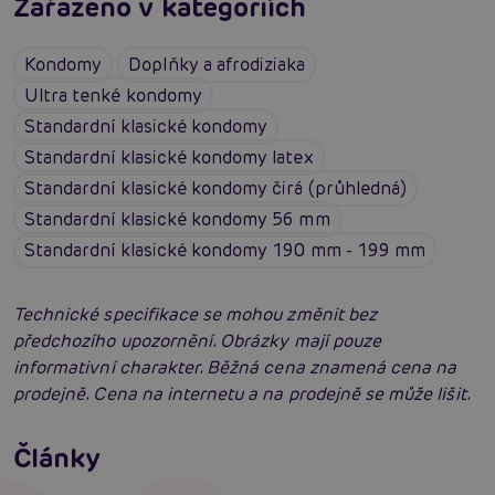
Zařazeno v kategoriích
Kondomy
Doplňky a afrodiziaka
Ultra tenké kondomy
Standardní klasické kondomy
Standardní klasické kondomy latex
Standardní klasické kondomy čirá (průhledná)
Standardní klasické kondomy 56 mm
Standardní klasické kondomy 190 mm - 199 mm
Technické specifikace se mohou změnit bez
předchozího upozornění. Obrázky mají pouze
informativní charakter. Běžná cena znamená cena na
prodejně. Cena na internetu a na prodejně se může lišit.
Jak na zlepšení a podporu erekce
Články
Jak správně vybrat a nasadit kondom
Číst více