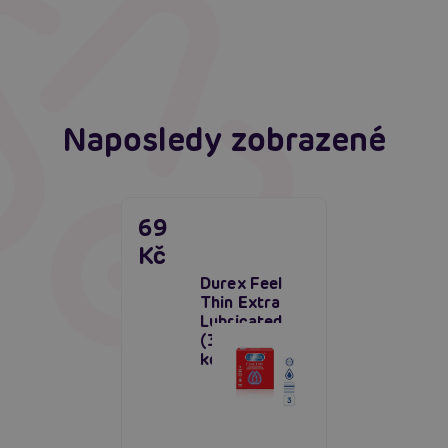
Erotická inteligence: Příručka Sexiomů
Číst více
Číst více
Naposledy zobrazené
69
Kč
Durex Feel
Thin Extra
Lubricated
(3ks), tenké
kondomy