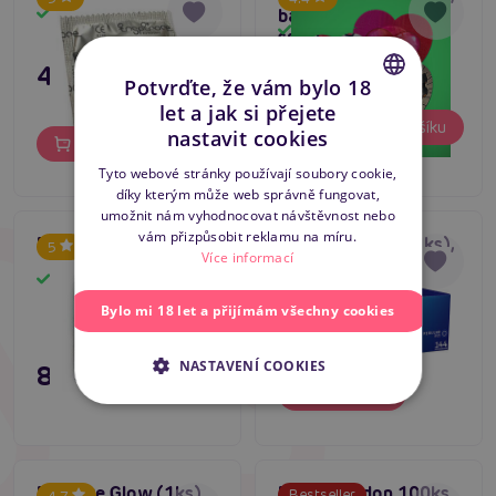
barevný kondom
Skladem
#basic kondomy
Skladem
srdíčko
495 Kč
Máte dotaz k produktu?
Zašlete nám zprávu
Potvrďte, že vám bylo 18
let a jak si přejete
9 Kč
CZECH
Do košíku
nastavit cookies
Do košíku
SLOVAK
Tyto webové stránky používají soubory cookie,
díky kterým může web správně fungovat,
ENGLISH
umožnit nám vyhodnocovat návštěvnost nebo
vám přizpůsobit reklamu na míru.
Durex London 1ks
Durex Natural (1 ks),
5
5
Více informací
hladký lubrikovaný
Skladem
Skladem
kondom
Bylo mi 18 let a přijímám všechny cookies
19 Kč
NASTAVENÍ COOKIES
8 Kč
Do košíku
Do košíku
Pasante Glow (1ks),
Durex London 100ks
Bestseller