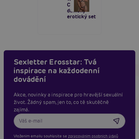
Cup,
dámský
erotický set
Sexletter Erosstar: Tvá
inspirace na každodenní
dovádění
Akce, novinky a inspirace pro hravější sexuální
život. Žádný spam, jen to, co tě skutěčně
zajímá.
Vložením emailu souhlasíte se
zpracováním osobních údajů