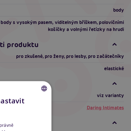
body
body s vysokým pasem, viditelným bříškem, polovičními
košíčky a volnými řetízky na hrudi
ti produktu
pro zkušené
,
pro ženy
,
pro lesby
,
pro začátečníky
elastické
formace
viz varianty
nastavit
CZECH
Daring Intimates
SLOVAK
ní
ENGLISH
správně