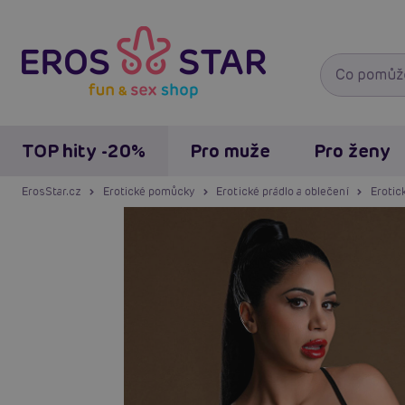
TOP hity -20%
Pro muže
Pro ženy
ErosStar.cz
Erotické pomůcky
Erotické prádlo a oblečení
Erotic