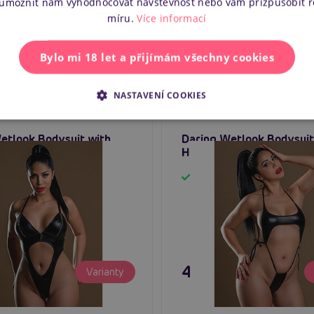
 umožnit nám vyhodnocovat návštěvnost nebo vám přizpůsobit 
Manuál k 
míru.
Více informací
Bylo mi 18 let a přijímám všechny cookies
NASTAVENÍ COOKIES
etlook Bodysuit with
Daring Wetlook Bodysuit
dámský body se zipy
Halter, dámský body
em
Skladem
č
495 Kč
Varianty