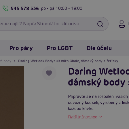
545 578 536
po - pá
10:00 - 19:00
Pro páry
Pro LGBT
Dle účelu
ké body
Daring Wetlook Bodysuit with Chain, dámský body s řetízky
Daring Wetloo
dámský body s
Připravte se na rozpálení vašich
odvážný kousek, vyrobený z leskl
každou křivku.
Další informace