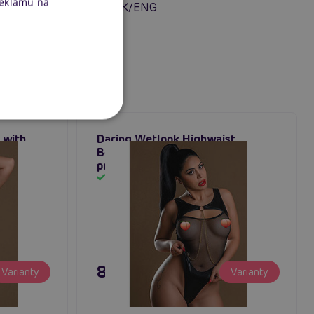
reklamu na
erotickému prádlu CZ/SK/ENG
 with
Daring Wetlook Highwaist
Bodysuit with Chain, dámské
průhledné body
Skladem
895 Kč
Varianty
Varianty