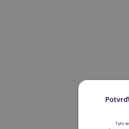
Potvrďt
Tyto w