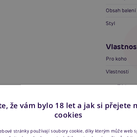
Obsah balení
Styl
Vlastnos
Pro koho
Vlastnosti
Další in
Náš kód
e, že vám bylo 18 let a jak si přejete 
Výrobce
cookies
Ke staže
ebové stránky používají soubory cookie, díky kterým může web 