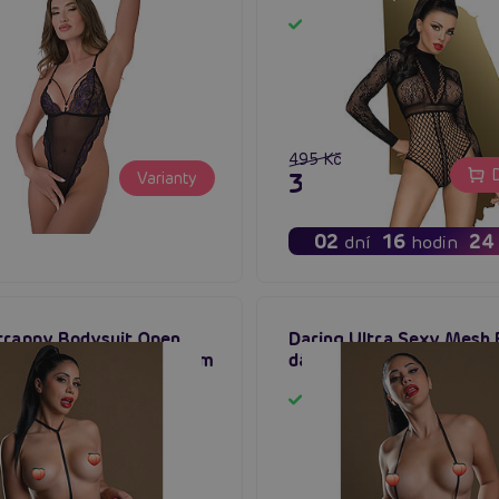
otevřeným rozkrokem
Skladem
em
495 Kč
č
D
396 Kč
Varianty
02
16
24
dní
hodin
trappy Bodysuit Open
Daring Ultra Sexy Mesh 
dámský body s otevřeným
dámský body
em
em
Skladem