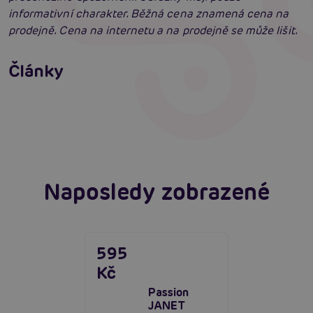
informativní charakter. Běžná cena znamená cena na
prodejně. Cena na internetu a na prodejně se může lišit.
Erotické oblečení: 100x jinak a vždy
neodolatelně sexy
Články
Erotická inteligence: Příručka Sexiomů
Číst více
Swingers party poprvé: Erotický ráj plný
extáze? Průvodce, který ti otevře dveře!
Číst více
Číst více
Naposledy zobrazené
595
Kč
Passion
JANET