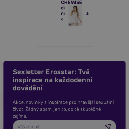
CHEMISE
dámská bílá
noční košilka
a tanga
Sexletter Erosstar: Tvá
inspirace na každodenní
dovádění
Akce, novinky a inspirace pro hravější sexuální
život. Žádný spam, jen to, co tě skutěčně
zajímá.