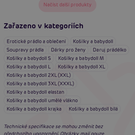
Načíst další produkty
Zařazeno v kategoriích
Erotické prádlo a oblečení
Košilky a babydoll
Soupravy prádla
Dárky pro ženy
Daruj prádélko
Košilky a babydoll S
Košilky a babydoll M
Košilky a babydoll L
Košilky a babydoll XL
Košilky a babydoll 2XL (XXL)
Košilky a babydoll 3XL (XXXL)
Košilky a babydoll elastan
Košilky a babydoll umělé vlákno
Košilky a babydoll krajka
Košilky a babydoll bílá
Technické specifikace se mohou změnit bez
předchozího upozornění. Obrázky mají pouze