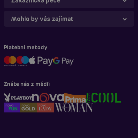
Zákaznická péče
Mohlo by vás zajímat
Táňa - virtuální asistentka
Online
Platební metody
Znáte nás z médií