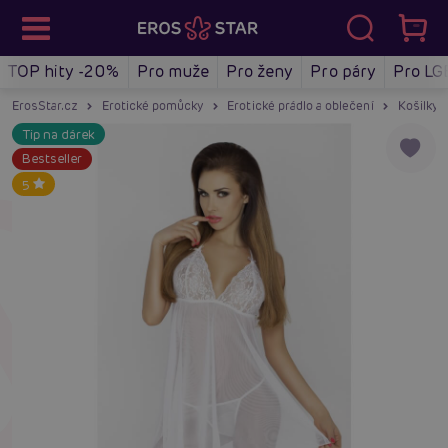
TOP hity -20%
Pro muže
Pro ženy
Pro páry
Pro LG
ErosStar.cz
Erotické pomůcky
Erotické prádlo a oblečení
Košilky a
Tip na dárek
Bestseller
5