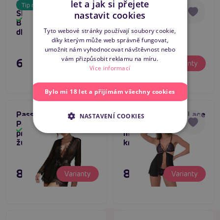
let a jak si přejete
Subblime Long
Sexy obleček
Tip na dárek
Tip na dárek
CZECH
Sleeved Dress With
Babydoll Pink
nastavit cookies
5
Skladem
Skladem
Black Lace, šaty s
SLOVAK
Tyto webové stránky používají soubory cookie,
dlouhým rukávem
díky kterým může web správně fungovat,
ENGLISH
umožnit nám vyhodnocovat návštěvnost nebo
vám přizpůsobit reklamu na míru.
695 Kč
595 Kč
Varianty
Varianty
Více informací
Bylo mi 18 let a přijímám všechny cookies
Passion Ophellia
Daring Intimates Lace
NASTAVENÍ COOKIES
Peignoir (Black),
Embrace Babydoll 2-
Skladem
Skladem
průsvitný krajkový
In-1 Set (Purple),
župan
krajkový babydoll
895 Kč
895 Kč
Varianty
Varianty