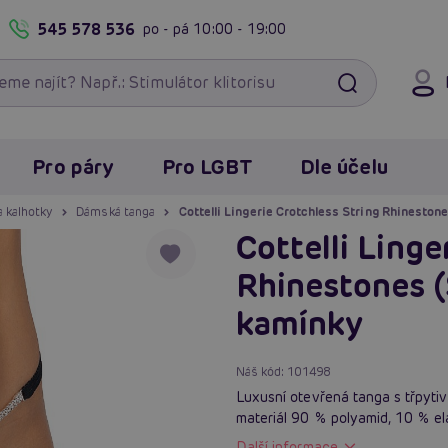
545 578 536
po - pá
10:00 - 19:00
Pro páry
Pro LGBT
Dle účelu
a kalhotky
Dámská tanga
Cottelli Lingerie Crotchless String Rhineston
Cottelli Linge
Rhinestones (
kamínky
Náš kód:
101498
Luxusní otevřená tanga s třpyti
materiál 90 % polyamid, 10 % elas
Další informace