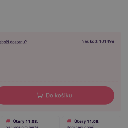
Náš kód:
101498
zboží dostanu?
Do košíku
Úterý 11.08.
Úterý 11.08.
na výdejním místě
doručení domů