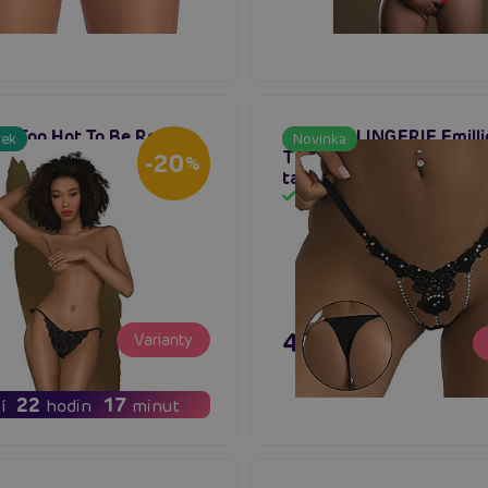
e Too Hot To Be Real
ADALET LINGERIE Emilli
rek
Novinka
 krajková tanga
Thong with Breads, kraj
-20
%
tanga
em
Skladem
449 Kč
Varianty
č
22
17
í
hodin
minut