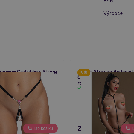
EAN
Výrobce
Lingerie Crotchless String
Daring Strappy Bodysui
5
tevřená tanga se šperky
Crotch, dámský body s 
rokzrokem
em
Skladem
č
249 Kč
Do košíku
D