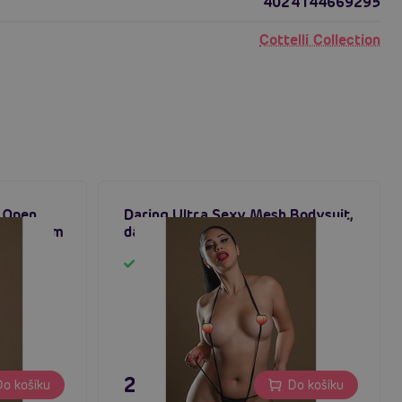
4024144669295
Cottelli Collection
t Open
Daring Ultra Sexy Mesh Bodysuit,
otevřeným
dámský body
Skladem
295 Kč
o košíku
Do košíku