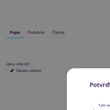
Popis
Podobné
Články
Jakou velikost?
Tabulka velikostí
Potvrďt
Tyto w