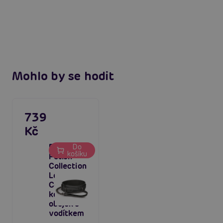
Mohlo by se hodit
739
Kč
Easytoys
Do
košíku
Fetish
Collection
Leather
Collar
kožený
obojek s
vodítkem