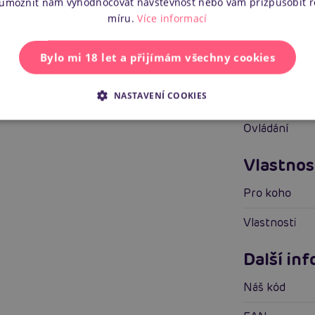
 umožnit nám vyhodnocovat návštěvnost nebo vám přizpůsobit 
míru.
Více informací
Vlastnosti
Bylo mi 18 let a přijímám všechny cookies
Vhodné pro
NASTAVENÍ COOKIES
Stimulace
Ovládání
Vlastnos
Pro koho
Vlastnosti
Další in
Náš kód