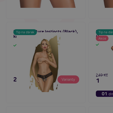
Penthouse Pure Instincts (Black),
Penthous
Tip na dárek
Tip na dá
krajková tanga
(Black),
Akce
Sklad
Skladem
249 Kč
249 Kč
199 K
Varianty
01
dn