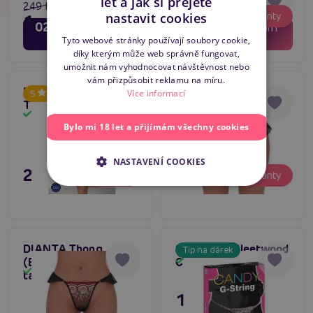
let a jak si přejete
249 Kč
249 Kč
CZECH
nastavit cookies
Varianty
Varianty
199 Kč
199 Kč
02
19
02
19
dní
hodin
dní
hodin
SLOVAK
10
10
Tyto webové stránky používají soubory cookie,
minut
minut
díky kterým může web správně fungovat,
ENGLISH
umožnit nám vyhodnocovat návštěvnost nebo
vám přizpůsobit reklamu na míru.
Passion VIOLANTE
PENNY Thong
Tip na dárek
Více informací
5
Thong černé kalhotky
(Black), otevřená
Skladem
Skladem
tanga s volány
Bylo mi 18 let a přijímám všechny cookies
NASTAVENÍ COOKIES
295 Kč
295 Kč
Varianty
Varianty
DIANTA Thong
Spencer & Fleetwood
Tip na dárek
(Black), dámská
Candy G-String
Skladem
Skladem
tanga s volány
179 Kč