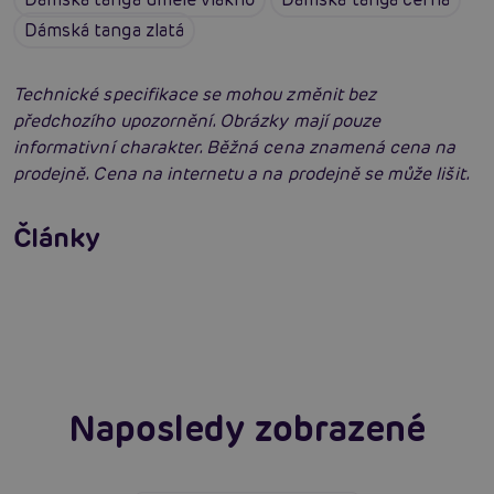
Dámská tanga zlatá
Technické specifikace se mohou změnit bez
předchozího upozornění. Obrázky mají pouze
informativní charakter. Běžná cena znamená cena na
prodejně. Cena na internetu a na prodejně se může lišit.
Erotické oblečení: 100x jinak a vždy
neodolatelně sexy
Články
Erotická inteligence: Příručka Sexiomů
Číst více
Swingers party poprvé: Erotický ráj plný
extáze? Průvodce, který ti otevře dveře!
Číst více
Číst více
Naposledy zobrazené