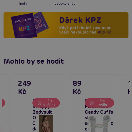
hodin
uspokojených
Mohlo by se hodit
249
89
Kč
Kč
K
&
Daring
Spencer &
Do
Do
u
košíku
košíku
d
Strappy
Fleetwood
Bodysuit
Candy Cuffs
Open
sladká a
Crotch,
sexy pouta z
dámský
cukříků