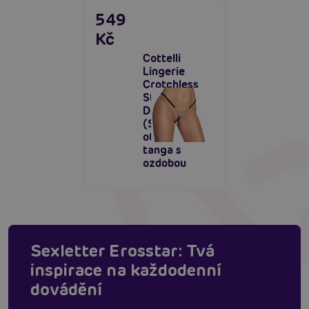
549
Kč
Cottelli
Lingerie
Crotchless
String
Decoration
(S-L),
otevřená
tanga s
ozdobou
Sexletter Erosstar: Tvá
inspirace na každodenní
dovádění