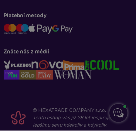
Platební metody
Znáte nás z médií
©
HEXATRADE COMPANY s.r.o.
Tento eshop vás již 28 let inspiruje k
lepšímu sexu kdekoliv a kdykoliv.