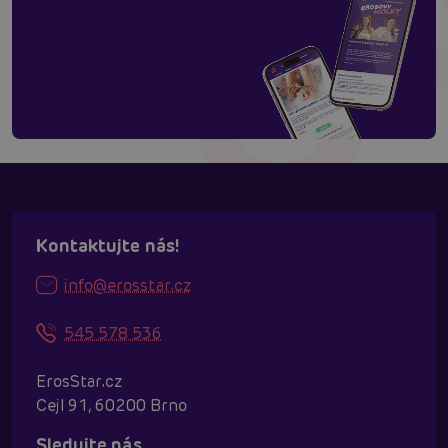
Kontaktujte nás!
info@erosstar.cz
545 578 536
ErosStar.cz
Cejl 91, 60200 Brno
Sledujte nás