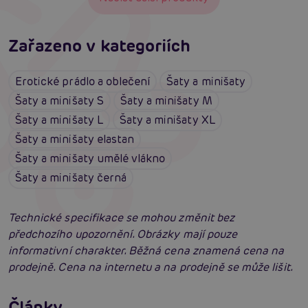
Zařazeno v kategoriích
Erotické prádlo a oblečení
Šaty a minišaty
Šaty a minišaty S
Šaty a minišaty M
Šaty a minišaty L
Šaty a minišaty XL
Šaty a minišaty elastan
Šaty a minišaty umělé vlákno
Šaty a minišaty černá
Technické specifikace se mohou změnit bez
předchozího upozornění. Obrázky mají pouze
informativní charakter. Běžná cena znamená cena na
prodejně. Cena na internetu a na prodejně se může lišit.
Erotické oblečení: 100x jinak a vždy
neodolatelně sexy
Články