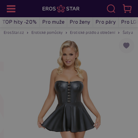
TOP hity -20%
Pro muže
Pro ženy
Pro páry
Pro LG
ErosStar.cz
Erotické pomůcky
Erotické prádlo a oblečení
Šaty a m