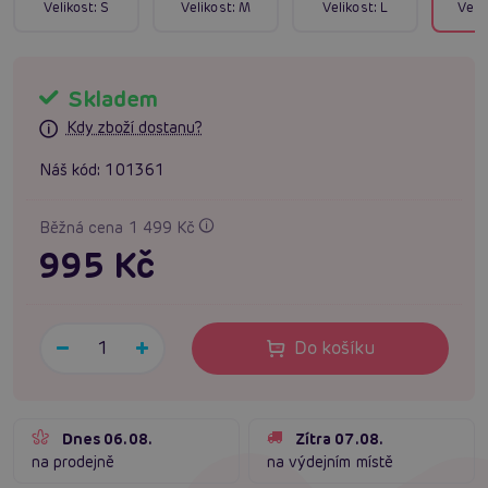
Velikost:
S
Velikost:
M
Velikost:
L
Velik
Skladem
Kdy zboží dostanu?
Náš kód:
101361
Běžná cena 1 499 Kč
995 Kč
Do košíku
Dnes 06.08.
Zítra 07.08.
na prodejně
na výdejním místě