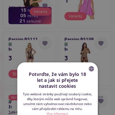
1 595 Kč
395 Kč
15
hodin
Varianty
316 Kč
05
minut
Varianty
20
sekund
Passion BS111
Passion BS108
(Black), erotický
(Black), síťovaný
Skladem
Skladem
bodystocking
bodystocking
349 Kč
349 Kč
Potvrďte, že vám bylo 18
Do košíku
Do košíku
let a jak si přejete
CZECH
nastavit cookies
SLOVAK
Tyto webové stránky používají soubory cookie,
Penthouse Midnight
Vzrušující souprava
Akce
díky kterým může web správně fungovat,
ENGLISH
Skladem
Mirage (Rose), sexy
Passion BELTIS
-20
%
umožnit nám vyhodnocovat návštěvnost nebo
Skladem
župánek
DRESS černá
vám přizpůsobit reklamu na míru.
349 Kč
Více informací