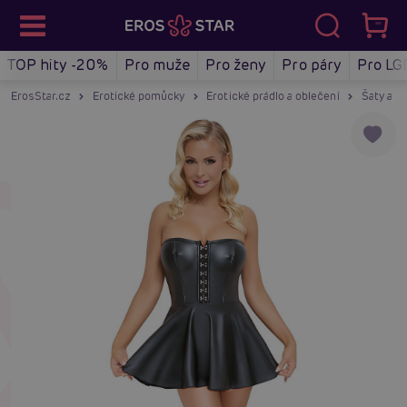
TOP hity -20%
Pro muže
Pro ženy
Pro páry
Pro LG
ErosStar.cz
Erotické pomůcky
Erotické prádlo a oblečení
Šaty a m