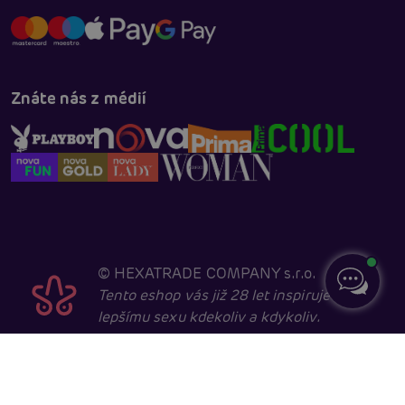
Znáte nás z médií
©
HEXATRADE COMPANY s.r.o.
Tento eshop vás již 28 let inspiruje k
lepšímu sexu kdekoliv a kdykoliv.
Navštěvovat jej smí pouze entity starší 18 let, kvůli
sexuální a erotické tématice. Core developed in
cooperation with
404.cz