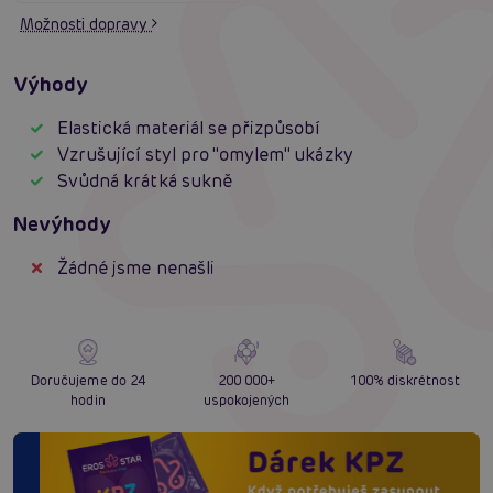
Možnosti dopravy
Výhody
Elastická materiál se přizpůsobí
Vzrušující styl pro "omylem" ukázky
Svůdná krátká sukně
Nevýhody
Žádné jsme nenašli
Doručujeme do 24
200 000+
100% diskrétnost
hodin
uspokojených