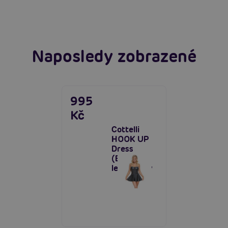
Číst více
Naposledy zobrazené
995
Kč
Cottelli
HOOK UP
Dress
(Black),
lesklé šaty