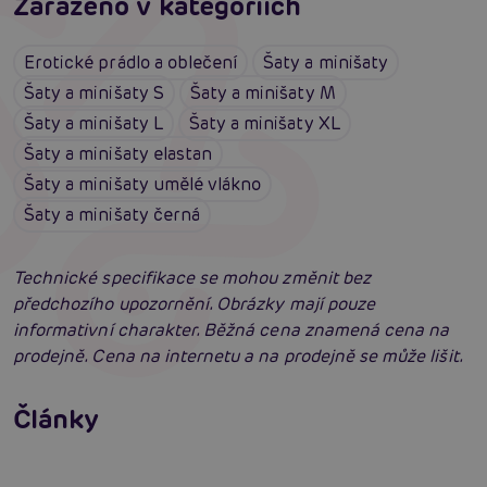
Zařazeno v kategoriích
Erotické prádlo a oblečení
Šaty a minišaty
Šaty a minišaty S
Šaty a minišaty M
Šaty a minišaty L
Šaty a minišaty XL
Šaty a minišaty elastan
Šaty a minišaty umělé vlákno
Šaty a minišaty černá
Technické specifikace se mohou změnit bez
předchozího upozornění. Obrázky mají pouze
informativní charakter. Běžná cena znamená cena na
prodejně. Cena na internetu a na prodejně se může lišit.
Erotické oblečení: 100x jinak a vždy
neodolatelně sexy
Články
Erotická inteligence: Příručka Sexiomů
Číst více
Swingers party poprvé: Erotický ráj plný
extáze? Průvodce, který ti otevře dveře!
Číst více