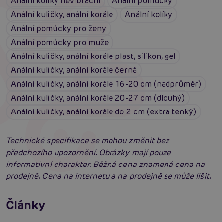
Anální kolíky nevibrační
Anální pomůcky
Anální kuličky, anální korále
Anální kolíky
Anální pomůcky pro ženy
Anální pomůcky pro muže
Anální kuličky, anální korále plast, silikon, gel
Anální kuličky, anální korále černá
Anální kuličky, anální korále 16-20 cm (nadprůměr)
Anální kuličky, anální korále 20-27 cm (dlouhý)
Anální kuličky, anální korále do 2 cm (extra tenký)
Technické specifikace se mohou změnit bez
předchozího upozornění. Obrázky mají pouze
informativní charakter. Běžná cena znamená cena na
prodejně. Cena na internetu a na prodejně se může lišit.
Příprava na anální sex: Tipy krok za krokem
Články
Erotická inteligence: Příručka Sexiomů
Číst více
Swingers party poprvé: Erotický ráj plný