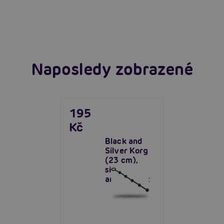
extáze? Průvodce, který ti otevře dveře!
Číst více
Číst více
Naposledy zobrazené
195
Kč
Black and
Silver Korg
(23 cm),
silikonový
anální řetěz