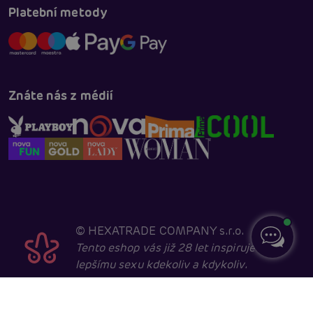
Platební metody
Znáte nás z médií
©
HEXATRADE COMPANY s.r.o.
Tento eshop vás již 28 let inspiruje k
lepšímu sexu kdekoliv a kdykoliv.
Navštěvovat jej smí pouze entity starší 18 let, kvůli
sexuální a erotické tématice. Core developed in