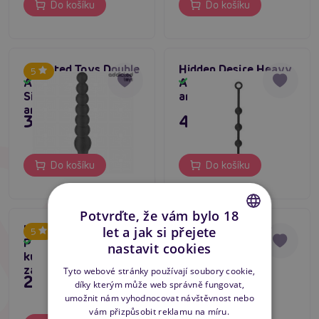
Do košíku
Do košíku
Addicted Toys Double
Hidden Desire Heavy
5
Anal Massager
Anal Balls (Medium),
Skladem
Skladem
Silicone (24 cm),
anální kuličky
anální stimulátor
395 Kč
495 Kč
Do košíku
Do košíku
Potvrďte, že vám bylo 18
Lola Bubbles Anal
Anal Pearls black
let a jak si přejete
5
CZECH
Plug (Black), anální
Skladem
Skladem
nastavit cookies
kuličky pro
SLOVAK
začátečníky
Tyto webové stránky používají soubory cookie,
295 Kč
189 Kč
díky kterým může web správně fungovat,
ENGLISH
umožnit nám vyhodnocovat návštěvnost nebo
vám přizpůsobit reklamu na míru.