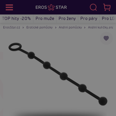
TOP hity -20%
Pro muže
Pro ženy
Pro páry
Pro LG
ErosStar.cz
Erotické pomůcky
Anální pomůcky
Anální kuličky, anál