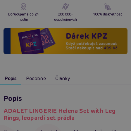
Doručujeme do 24
200 000+
100% diskrétnost
hodin
uspokojených
Popis
Podobné
Články
Popis
ADALET LINGERIE Helena Set with Leg
Rings, leopardí set prádla