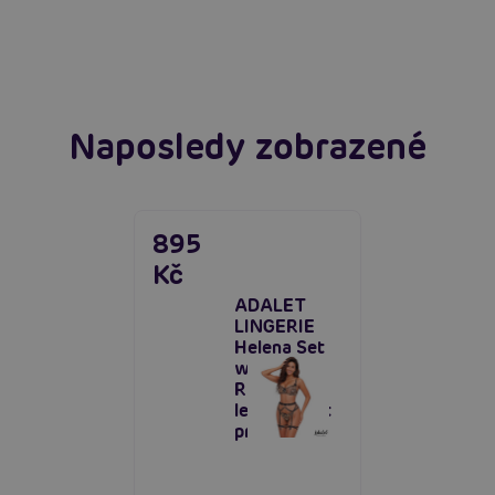
extáze? Průvodce, který ti otevře dveře!
Číst více
Číst více
Naposledy zobrazené
895
Kč
ADALET
LINGERIE
Helena Set
with Leg
Rings,
leopardí set
prádla