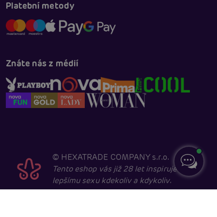
Platební metody
Znáte nás z médií
©
HEXATRADE COMPANY s.r.o.
Tento eshop vás již 28 let inspiruje k
lepšímu sexu kdekoliv a kdykoliv.
Navštěvovat jej smí pouze entity starší 18 let, kvůli
sexuální a erotické tématice. Core developed in