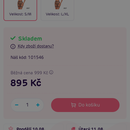
Velikost:
S/M
Velikost:
L/XL
Skladem
Kdy zboží dostanu?
Náš kód:
101546
Běžná cena 999 Kč
895 Kč
Do košíku
Pondělí 10.08.
Úterý 11.08.