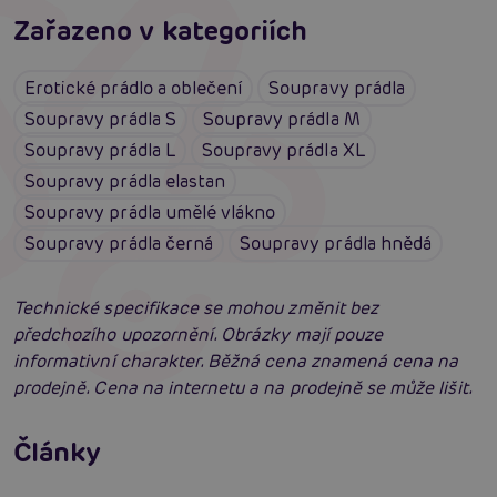
Zařazeno v kategoriích
Erotické prádlo a oblečení
Soupravy prádla
Soupravy prádla S
Soupravy prádla M
Soupravy prádla L
Soupravy prádla XL
Soupravy prádla elastan
Soupravy prádla umělé vlákno
Soupravy prádla černá
Soupravy prádla hnědá
Technické specifikace se mohou změnit bez
předchozího upozornění. Obrázky mají pouze
informativní charakter. Běžná cena znamená cena na
prodejně. Cena na internetu a na prodejně se může lišit.
Erotické oblečení: 100x jinak a vždy
neodolatelně sexy
Články
Erotická inteligence: Příručka Sexiomů
Číst více
Swingers party poprvé: Erotický ráj plný