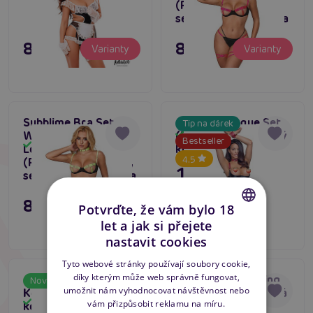
(Fluorescent Pink),
sexy souprava prádla
895 Kč
895 Kč
Varianty
Varianty
Subblime Bra Set
Asmona Basque Set
Tip na dárek
With Necklace and
(Black/Red), dámský
Skladem
Bestseller
Skladem
Leg Details
korzet s bondáží
4.5
(Fluorescent Green),
1 195 Kč
sexy souprava prádla
895 Kč
Varianty
Potvrďte, že vám bylo 18
Varianty
let a jak si přejete
CZECH
nastavit cookies
SLOVAK
Tyto webové stránky používají soubory cookie,
díky kterým může web správně fungovat,
ADALET LINGERIE
Penthouse Smoking
ENGLISH
Novinka
Tip na dárek
umožnit nám vyhodnocovat návštěvnost nebo
Keira Nurse Costume,
Gun (Black), erotická
Skladem
Skladem
vám přizpůsobit reklamu na míru.
kostým sexy
dvoudílná souprava