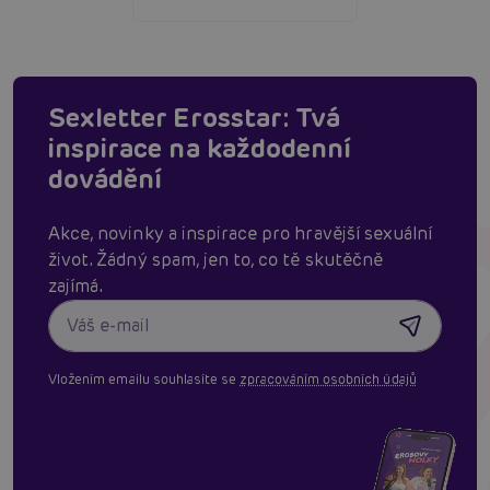
Sexletter Erosstar: Tvá
inspirace na každodenní
dovádění
Akce, novinky a inspirace pro hravější sexuální
život. Žádný spam, jen to, co tě skutěčně
zajímá.
Vložením emailu souhlasíte se
zpracováním osobních údajů