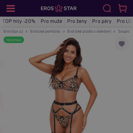
TOP hity -20%
Pro muže
Pro ženy
Pro páry
Pro LG
ErosStar.cz
Erotické pomůcky
Erotické prádlo a oblečení
Soupravy
Novinka