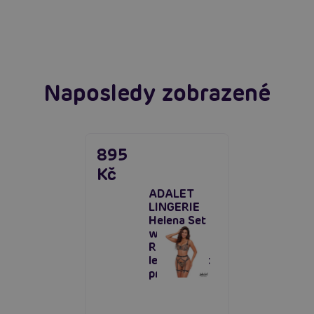
extáze? Průvodce, který ti otevře dveře!
Číst více
Číst více
Naposledy zobrazené
895
Kč
ADALET
LINGERIE
Helena Set
with Leg
Rings,
leopardí set
prádla