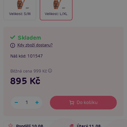
Velikost:
S/M
Velikost:
L/XL
Skladem
Kdy zboží dostanu?
Náš kód:
101547
Běžná cena 999 Kč
895 Kč
Do košíku
Pondělí 10.08.
Úterý 11.08.