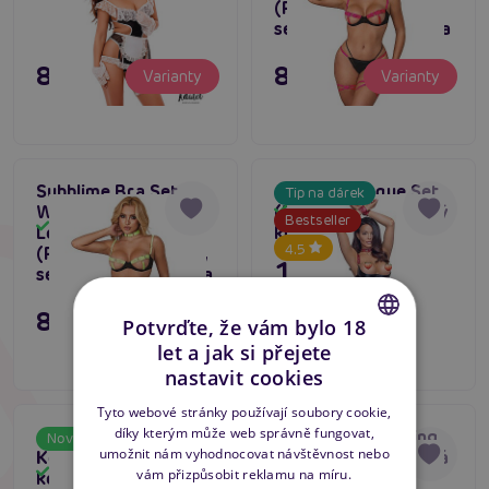
(Fluorescent Pink),
sexy souprava prádla
895 Kč
895 Kč
Varianty
Varianty
Subblime Bra Set
Asmona Basque Set
Tip na dárek
With Necklace and
(Black/Red), dámský
Skladem
Bestseller
Skladem
Leg Details
korzet s bondáží
4.5
(Fluorescent Green),
1 195 Kč
sexy souprava prádla
895 Kč
Varianty
Potvrďte, že vám bylo 18
Varianty
let a jak si přejete
CZECH
nastavit cookies
SLOVAK
Tyto webové stránky používají soubory cookie,
díky kterým může web správně fungovat,
ADALET LINGERIE
Penthouse Smoking
ENGLISH
Novinka
Tip na dárek
umožnit nám vyhodnocovat návštěvnost nebo
Keira Nurse Costume,
Gun (Black), erotická
Skladem
Skladem
vám přizpůsobit reklamu na míru.
kostým sexy
dvoudílná souprava