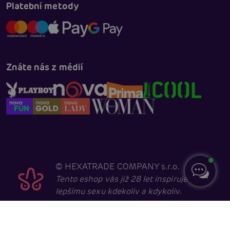
Platební metody
Znáte nás z médií
©
HEXATRADE COMPANY s.r.o.
Tento eshop vás již 28 let inspiruje k
lepšímu sexu kdekoliv a kdykoliv.
Navštěvovat jej smí pouze entity starší 18 let, kvůli
sexuální a erotické tématice. Core developed in