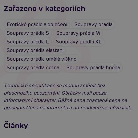
Zařazeno v kategoriích
Erotické prádlo a oblečení
Soupravy prádla
Soupravy prádla S
Soupravy prádla M
Soupravy prádla L
Soupravy prádla XL
Soupravy prádla elastan
Soupravy prádla umělé vlákno
Soupravy prádla černá
Soupravy prádla hnědá
Technické specifikace se mohou změnit bez
předchozího upozornění. Obrázky mají pouze
informativní charakter. Běžná cena znamená cena na
prodejně. Cena na internetu a na prodejně se může lišit.
Erotické oblečení: 100x jinak a vždy
neodolatelně sexy
Články
Erotická inteligence: Příručka Sexiomů
Číst více
Swingers party poprvé: Erotický ráj plný