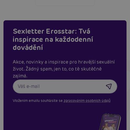
Sexletter Erosstar: Tvá
inspirace na každodenní
dovádění
Akce, novinky a inspirace pro hravější sexuální
život. Žádný spam, jen to, co tě skutěčně
zajímá.
Vložením emailu souhlasíte se
zpracováním osobních údajů