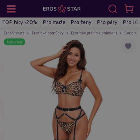
TOP hity -20%
Pro muže
Pro ženy
Pro páry
Pro LG
ErosStar.cz
Erotické pomůcky
Erotické prádlo a oblečení
Soupravy
Novinka