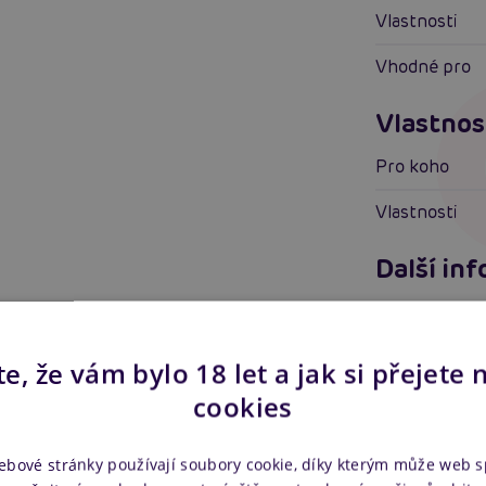
Vlastnosti
Vhodné pro
Vlastnos
Pro koho
Vlastnosti
Další in
Náš kód
Výrobce
e, že vám bylo 18 let a jak si přejete 
cookies
ebové stránky používají soubory cookie, díky kterým může web 