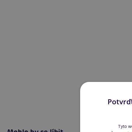
Potvrďt
Tyto w
Mohlo by se líbit