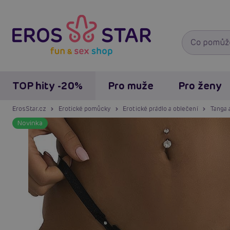
TOP hity -20%
Pro muže
Pro ženy
ErosStar.cz
Erotické pomůcky
Erotické prádlo a oblečení
Tanga 
Novinka