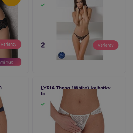
Skladem
295 Kč
Varianty
Varianty
minut
),
LYRIA Thong (White), kalhotky
vřeným
brazilky s otevřeným rozkrokem
Skladem