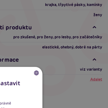
krajka, třpytivé pásky, kamínky
ženy
ti produktu
pro zkušené
,
pro ženy
,
pro lesby
,
pro začátečníky
elastické
,
ohebný
,
dobré na párty
formace
viz varianty
Adalet
nastavit
CZECH
SLOVAK
ENGLISH
správně