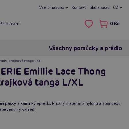
Vše o nákupu
Kontakt
Škola sexu
CZ
Přihlášení
0 Kč
Všechny pomůcky a prádlo
ads, krajková tanga L/XL
RIE Emillie Lace Thong
krajková tanga L/XL
ými pásky a kamínky vpředu. Pružný materiál z nylonu a spandexu
sebevědomý vzhled.