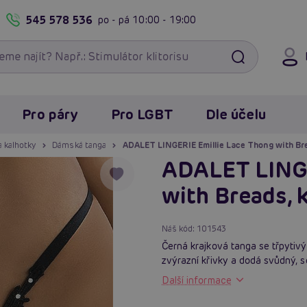
545 578 536
po - pá
10:00 - 19:00
Pro páry
Pro LGBT
Dle účelu
a kalhotky
Dámská tanga
ADALET LINGERIE Emillie Lace Thong with Bre
ADALET LINGE
with Breads, 
Náš kód:
101543
Černá krajková tanga se třpytiv
zvýrazní křivky a dodá svůdný, 
Další informace