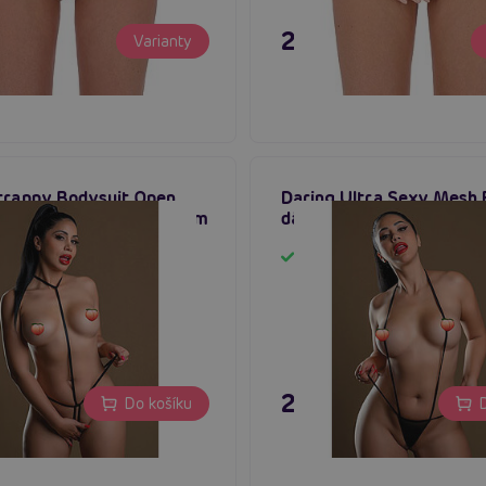
č
295 Kč
Varianty
trappy Bodysuit Open
Daring Ultra Sexy Mesh 
dámský body s otevřeným
dámský body
em
em
Skladem
č
295 Kč
Do košíku
D