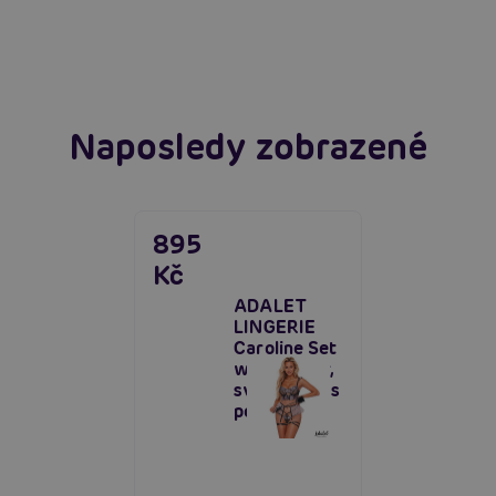
extáze? Průvodce, který ti otevře dveře!
Číst více
Číst více
Naposledy zobrazené
895
Kč
ADALET
LINGERIE
Caroline Set
with Garter,
svůdný set s
podvazky