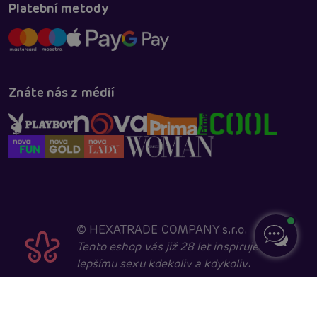
Platební metody
Znáte nás z médií
©
HEXATRADE COMPANY s.r.o.
Tento eshop vás již 28 let inspiruje k
lepšímu sexu kdekoliv a kdykoliv.
Navštěvovat jej smí pouze entity starší 18 let, kvůli
sexuální a erotické tématice. Core developed in