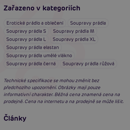
Zařazeno v kategoriích
Erotické prádlo a oblečení
Soupravy prádla
Soupravy prádla S
Soupravy prádla M
Soupravy prádla L
Soupravy prádla XL
Soupravy prádla elastan
Soupravy prádla umělé vlákno
Soupravy prádla černá
Soupravy prádla růžová
Technické specifikace se mohou změnit bez
předchozího upozornění. Obrázky mají pouze
informativní charakter. Běžná cena znamená cena na
prodejně. Cena na internetu a na prodejně se může lišit.
Erotické oblečení: 100x jinak a vždy
neodolatelně sexy
Články
Erotická inteligence: Příručka Sexiomů
Číst více
Swingers party poprvé: Erotický ráj plný