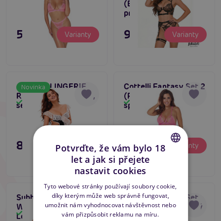
(Black), erotický set
prádla
595 Kč
995 Kč
Varianty
Varianty
ADALET LINGERIE
Cottelli Fantasy Set 2
Novinka
Rylee Maid Costume,
(Pink), krajkové
Skladem
Skladem
sexy kostým služky
spodní prádlo
895 Kč
595 Kč
Varianty
Varianty
Potvrďte, že vám bylo 18
let a jak si přejete
CZECH
nastavit cookies
SLOVAK
Tyto webové stránky používají soubory cookie,
díky kterým může web správně fungovat,
Subblime Bra Set
Asmona Basque Set
ENGLISH
Tip na dárek
umožnit nám vyhodnocovat návštěvnost nebo
With Necklace and
(Black/Red), dámský
Skladem
Bestseller
Skladem
vám přizpůsobit reklamu na míru.
Leg Details
korzet s bondáží