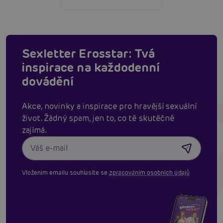
Sexletter Erosstar: Tvá
inspirace na každodenní
dovádění
Akce, novinky a inspirace pro hravější sexuální
život. Žádný spam, jen to, co tě skutěčně
zajímá.
Vložením emailu souhlasíte se
zpracováním osobních údajů