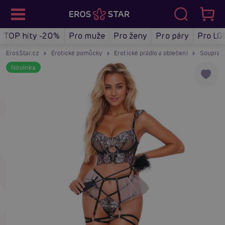
TOP hity -20%
Pro muže
Pro ženy
Pro páry
Pro LG
ErosStar.cz
Erotické pomůcky
Erotické prádlo a oblečení
Soupravy
Novinka