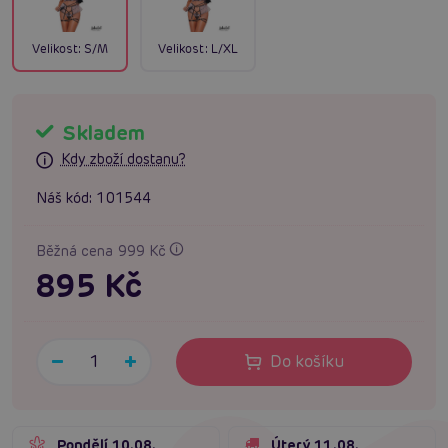
Velikost:
S/M
Velikost:
L/XL
Skladem
Kdy zboží dostanu?
Náš kód:
101544
Běžná cena 999 Kč
895 Kč
Do košíku
Pondělí 10.08.
Úterý 11.08.