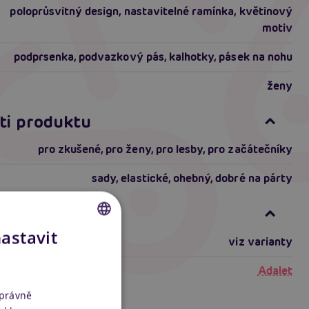
poloprůsvitný design, nastavitelné ramínka, květinový
motiv
podprsenka, podvazkový pás, kalhotky, pásek na nohu
ženy
ti produktu
pro zkušené
,
pro ženy
,
pro lesby
,
pro začátečníky
sady
,
elastické
,
ohebný
,
dobré na párty
formace
nastavit
viz varianty
CZECH
SLOVAK
Adalet
ENGLISH
správně