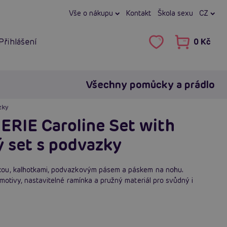
Vše o nákupu
Kontakt
Škola sexu
CZ
Přihlášení
0 Kč
Všechny pomůcky a prádlo
zky
RIE Caroline Set with
ý set s podvazky
kou, kalhotkami, podvazkovým pásem a páskem na nohu.
motivy, nastavitelné ramínka a pružný materiál pro svůdný i