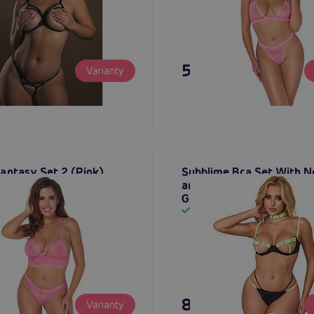
č
595 Kč
Varianty
Fantasy Set 2 (Pink),
Subblime Bra Set With N
 spodní prádlo
and Leg Details (Fluores
Green), sexy souprava p
em
Skladem
č
895 Kč
Varianty