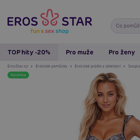
TOP hity -20%
Pro muže
Pro ženy
ErosStar.cz
Erotické pomůcky
Erotické prádlo a oblečení
Soupra
Novinka