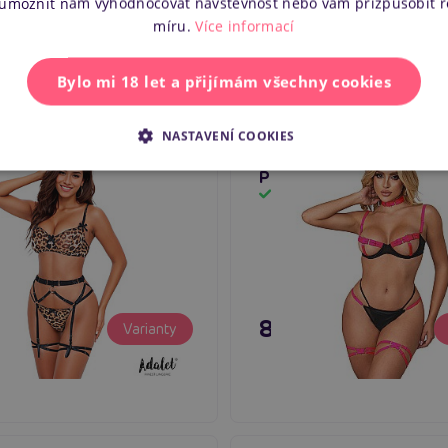
 umožnit nám vyhodnocovat návštěvnost nebo vám přizpůsobit 
míru.
Více informací
Bylo mi 18 let a přijímám všechny cookies
NASTAVENÍ COOKIES
LINGERIE Helena Set
Subblime Bra Set With N
Rings, leopardí set prádla
And Leg Details (Fluores
Pink), sexy souprava prá
em
Skladem
č
895 Kč
Varianty