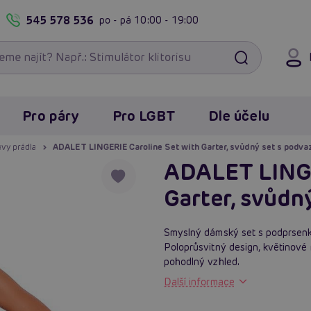
545 578 536
po - pá
10:00 - 19:00
Pro páry
Pro LGBT
Dle účelu
vy prádla
ADALET LINGERIE Caroline Set with Garter, svůdný set s podva
ADALET LINGE
Garter, svůdn
Smyslný dámský set s podprsen
Poloprůsvitný design, květinové 
pohodlný vzhled.
Další informace