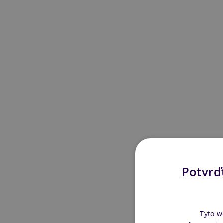
Potvrďt
Tyto w