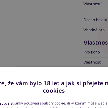
Vlastnosti
Obsah balení
Vhodné pro
Vlastnos
Pro koho
Vlastnosti
Další in
e, že vám bylo 18 let a jak si přejete 
Náš kód
cookies
Výrobce
ebové stránky používají soubory cookie, díky kterým může web 