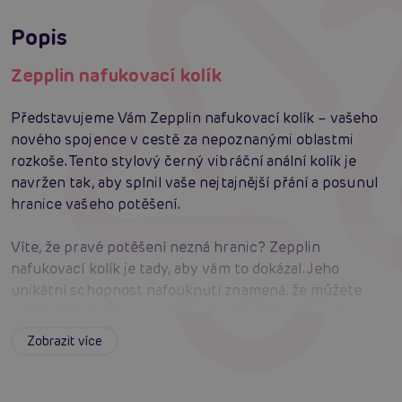
Popis
Zepplin nafukovací kolík
Představujeme Vám Zepplin nafukovací kolík – vašeho
nového spojence v cestě za nepoznanými oblastmi
rozkoše. Tento stylový černý vibráční anální kolík je
navržen tak, aby splnil vaše nejtajnější přání a posunul
hranice vašeho potěšení.
Víte, že pravé potěšení nezná hranic? Zepplin
nafukovací kolík je tady, aby vám to dokázal. Jeho
unikátní schopnost nafouknutí znamená, že můžete
zvolit přesně takovou velikost, jaká vám vyhovuje
nejvíce. Díky jemnému a bezpečnému materiálu se
Zobrazit více
přizpůsobí vašemu tělu a zajistí vám absolutní komfort.
Připravte se na cestu, na které vás bude doprovázet