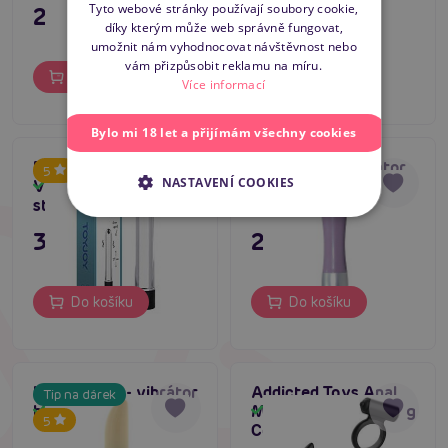
Tyto webové stránky používají soubory cookie,
295 Kč
229 Kč
díky kterým může web správně fungovat,
ENGLISH
umožnit nám vyhodnocovat návštěvnost nebo
vám přizpůsobit reklamu na míru.
Do košíku
Do košíku
Více informací
Bylo mi 18 let a přijímám všechny cookies
Retro Ultra Slimline
Lady Love - vibrátor
5
NASTAVENÍ COOKIES
Vibe - vibrátor
Skladem
Skladem
stříbrný
349 Kč
295 Kč
Do košíku
Do košíku
Lady finger - vibrátor
Addicted Toys Anal
Tip na dárek
bílý
Massager + Vibrating
Skladem
Skladem
5
Cock Ring