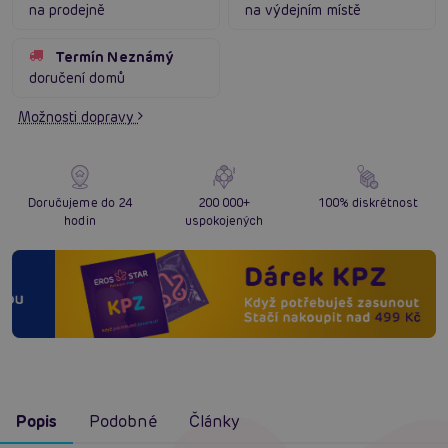
na prodejně
na výdejním místě
Termín Neznámý
doručení domů
Možnosti dopravy
Doručujeme do 24
200 000+
100% diskrétnost
hodin
uspokojených
Popis
Podobné
Články