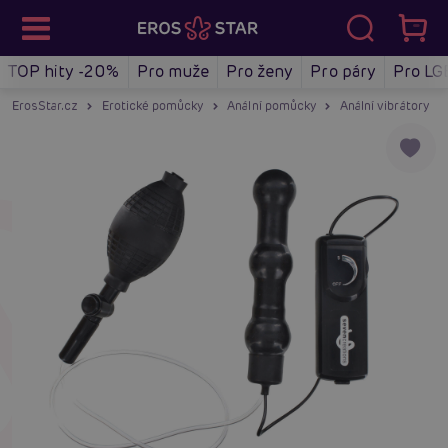
TOP hity -20%
Pro muže
Pro ženy
Pro páry
Pro LG
ErosStar.cz
Erotické pomůcky
Anální pomůcky
Anální vibrátory