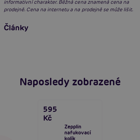
informativní charakter. Běžná cena znamená cena na
prodejně. Cena na internetu a na prodejně se může lišit.
Příprava na anální sex: Tipy krok za krokem
Články
Erotická inteligence: Příručka Sexiomů
Číst více
Swingers party poprvé: Erotický ráj plný
extáze? Průvodce, který ti otevře dveře!
Číst více
Číst více
Naposledy zobrazené
595
Kč
Zepplin
nafukovací
kolík