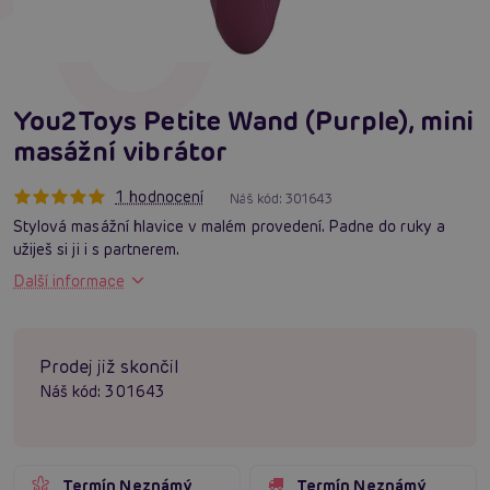
You2Toys Petite Wand (Purple), mini
masážní vibrátor
1 hodnocení
Náš kód:
301643
Stylová masážní hlavice v malém provedení. Padne do ruky a
užiješ si ji i s partnerem.
Další informace
Prodej již skončil
Náš kód:
301643
Termín Neznámý
Termín Neznámý