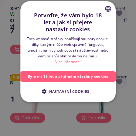
XoCoon The Traveller
XoCoon The Personal
Wand (Green),
Wand (Fuchsia),
Skladem
Skladem
Potvrďte, že vám bylo 18
cestovní masážní
ergonomický masážní
let a jak si přejete
CZECH
vibrátor
vibrátor
nastavit cookies
795 Kč
1 395 Kč
SLOVAK
Tyto webové stránky používají soubory cookie,
díky kterým může web správně fungovat,
ENGLISH
Do košíku
Do košíku
umožnit nám vyhodnocovat návštěvnost nebo
vám přizpůsobit reklamu na míru.
Více informací
Vivre Bodywand
Boss Series Massager
Bylo mi 18 let a přijímám všechny cookies
5
NANA
Genius USB (Blue)
Skladem
Skladem
NASTAVENÍ COOKIES
1 295 Kč
1 095 Kč
Do košíku
Do košíku