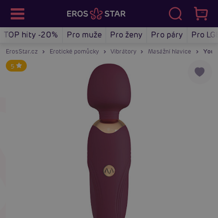
TOP hity -20%
Pro muže
Pro ženy
Pro páry
Pro LG
ErosStar.cz
Erotické pomůcky
Vibrátory
Masážní hlavice
You2T
5