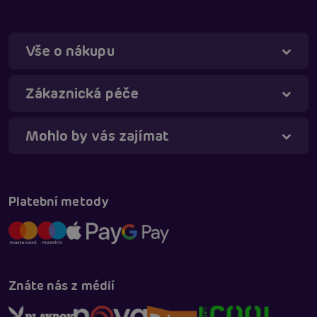
Vše o nákupu
Zákaznická péče
Mohlo by vás zajímat
Táňa - virtuální asistentka
Online
Platební metody
Znáte nás z médií