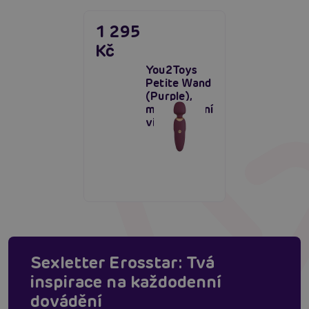
1 295
Kč
You2Toys
Petite Wand
(Purple),
mini masážní
vibrátor
Sexletter Erosstar: Tvá
inspirace na každodenní
dovádění