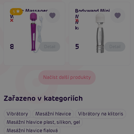
Magic Massager
Bodywand Mini
5
Wand Cable (Purple)
Massager (Silver),
Dočasně vyprodané
Dočasně vyprodané
Masážní hlavice do
kabelky
895 Kč
595 Kč
Detail
Detail
Načíst další produkty
Zařazeno v kategoriích
Vibrátory
Masážní hlavice
Vibrátory na klitoris
Masážní hlavice plast, silikon, gel
Masážní hlavice fialová