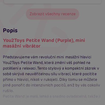
Zobrazit všechny recenze
Popis
You2Toys Petite Wand (Purple), mini
masážní vibrátor
Představujeme vám revoluční mini masážní hlavici
You2Toys Petite Wand, která změní váš pohled na
potěšení a relaxaci. Tento stylový a kompaktní zázrak v
sobě skrývá neuvěřitelnou sílu vibrací, které pocítíte
přímo v hlavici, nikoli v rukojeti. Díky tomu se můžete
plně ponořit do intenzivních pocitů, aniž by vás cokoliv
rušilo.
Petite Wand je malá, lehká a snadno ovladatelná, takže ji
můžete vzít kamkoliv s sebou. Její ergonomický design s