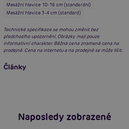
Masážní hlavice 10-16 cm (standardní)
Masážní hlavice 3-4 cm (standard)
Technické specifikace se mohou změnit bez
předchozího upozornění. Obrázky mají pouze
informativní charakter. Běžná cena znamená cena na
prodejně. Cena na internetu a na prodejně se může lišit.
Vybíráme vibrátor: Jak vybrat nejlepší
vibrátor?
Články
Erotická inteligence: Příručka Sexiomů
Číst více
Swingers party poprvé: Erotický ráj plný
extáze? Průvodce, který ti otevře dveře!
Číst více
Číst více
Naposledy zobrazené