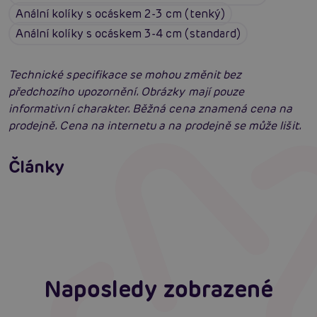
Anální kolíky s ocáskem 2-3 cm (tenký)
Anální kolíky s ocáskem 3-4 cm (standard)
Technické specifikace se mohou změnit bez
předchozího upozornění. Obrázky mají pouze
informativní charakter. Běžná cena znamená cena na
prodejně. Cena na internetu a na prodejně se může lišit.
Příprava na anální sex: Tipy krok za krokem
Články
Erotická inteligence: Příručka Sexiomů
Číst více
Swingers party poprvé: Erotický ráj plný
extáze? Průvodce, který ti otevře dveře!
Číst více
Číst více
Naposledy zobrazené