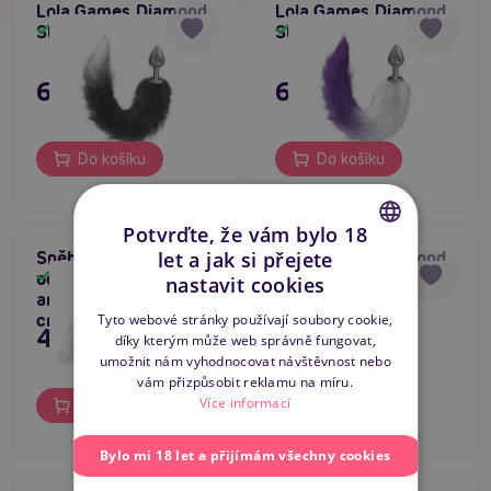
Lola Games Diamond
Lola Games Diamond
Starlit (Black)
Starlit (Purple)
Skladem
Skladem
695 Kč
695 Kč
Do košíku
Do košíku
Potvrďte, že vám bylo 18
let a jak si přejete
Sněhově bílý liščí
Lola Games Diamond
CZECH
ocas s kovovým
Starlit (Pink)
Skladem
Skladem
nastavit cookies
análním kolíkem 45
SLOVAK
cm
Tyto webové stránky používají soubory cookie,
495 Kč
695 Kč
díky kterým může web správně fungovat,
ENGLISH
umožnit nám vyhodnocovat návštěvnost nebo
vám přizpůsobit reklamu na míru.
Více informací
Do košíku
Do košíku
Bylo mi 18 let a přijímám všechny cookies