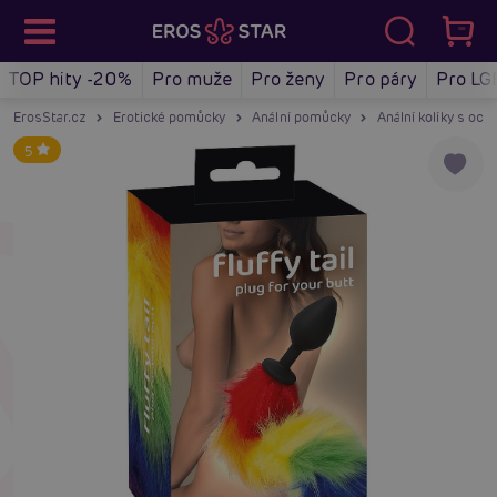
TOP hity -20%
Pro muže
Pro ženy
Pro páry
Pro LG
ErosStar.cz
Erotické pomůcky
Anální pomůcky
Anální kolíky s oc
5