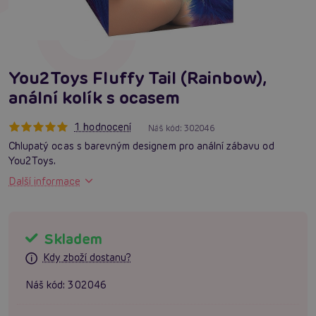
You2Toys Fluffy Tail (Rainbow),
anální kolík s ocasem
1 hodnocení
Náš kód:
302046
Chlupatý ocas s barevným designem pro anální zábavu od
You2Toys.
Další informace
Skladem
Kdy zboží dostanu?
Náš kód:
302046