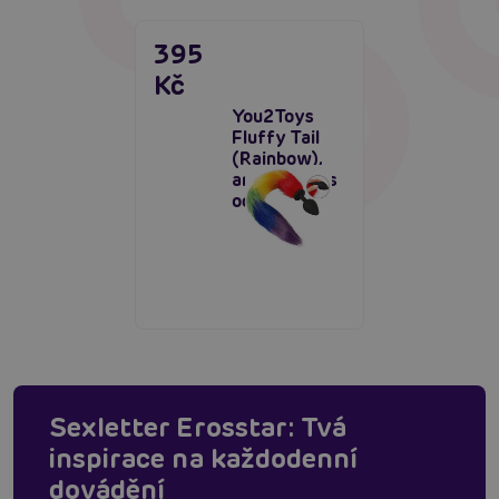
395
Kč
You2Toys
Fluffy Tail
(Rainbow),
anální kolík s
ocasem
Sexletter Erosstar: Tvá
inspirace na každodenní
dovádění