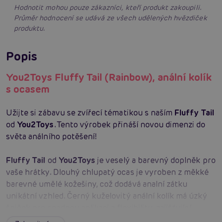
Hodnotit mohou pouze zákazníci, kteří produkt zakoupili.
Průměr hodnocení se udává ze všech udělených hvězdiček
produktu.
Popis
You2Toys Fluffy Tail (Rainbow), anální kolík
s ocasem
Užijte si zábavu se zvířecí tématikou s naším
Fluffy Tail
od
You2Toys
. Tento výrobek přináší novou dimenzi do
světa análního potěšení!
Fluffy Tail
od
You2Toys
je veselý a barevný doplněk pro
vaše hrátky. Dlouhý chlupatý ocas je vyroben z měkké
barevné umělé kožešiny, což dodává analní zátku
unikátní vzhled. Černý kuželovitý anální kolík má úzký
špiček pro snadnou aplikaci a flexibilitu, zajišťující
maximální komfort. Díky silikonové konstrukci je