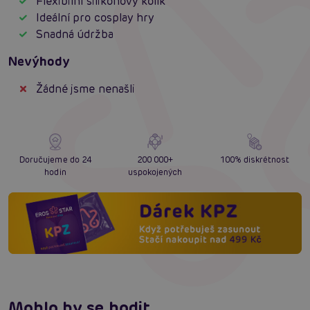
Flexibilní silikonový kolík
Ideální pro cosplay hry
Snadná údržba
Nevýhody
Žádné jsme nenašli
Doručujeme do 24
200 000+
100% diskrétnost
hodin
uspokojených
Mohlo by se hodit