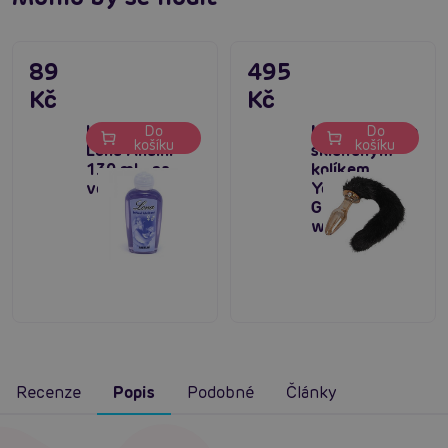
89
495
Kč
Kč
Lubrikační gel
Kočičí ocas se
Do
Do
košíku
košíku
Lona Anální
skleněným
130 ml - na
kolíkem
vodní bázi
You2Toys
Glass Plug
with Tail
Recenze
Popis
Podobné
Články