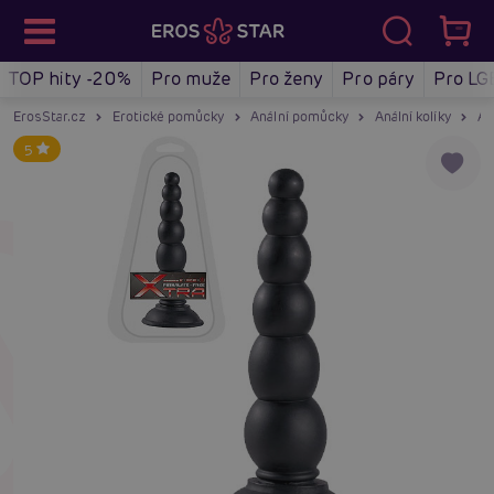
TOP hity -20%
Pro muže
Pro ženy
Pro páry
Pro LG
ErosStar.cz
Erotické pomůcky
Anální pomůcky
Anální kolíky
An
5