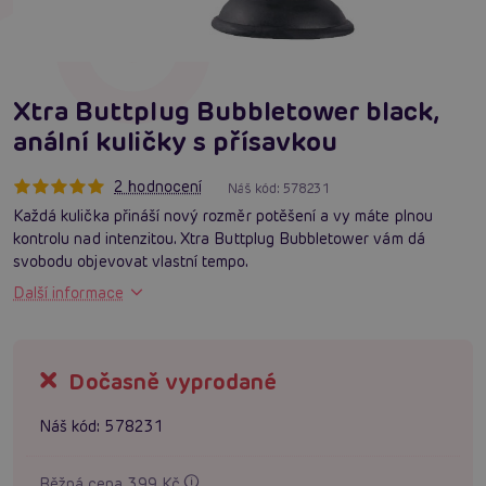
Xtra Buttplug Bubbletower black,
anální kuličky s přísavkou
2 hodnocení
Náš kód:
578231
Každá kulička přináší nový rozměr potěšení a vy máte plnou
kontrolu nad intenzitou. Xtra Buttplug Bubbletower vám dá
svobodu objevovat vlastní tempo.
Další informace
Dočasně vyprodané
Náš kód:
578231
Běžná cena 399 Kč