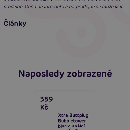
prodejně. Cena na internetu a na prodejně se může lišit.
Příprava na anální sex: Tipy krok za krokem
Články
Erotická inteligence: Příručka Sexiomů
Číst více
Swingers party poprvé: Erotický ráj plný
extáze? Průvodce, který ti otevře dveře!
Číst více
Číst více
Naposledy zobrazené
359
Kč
Xtra Buttplug
Bubbletower
black, anální