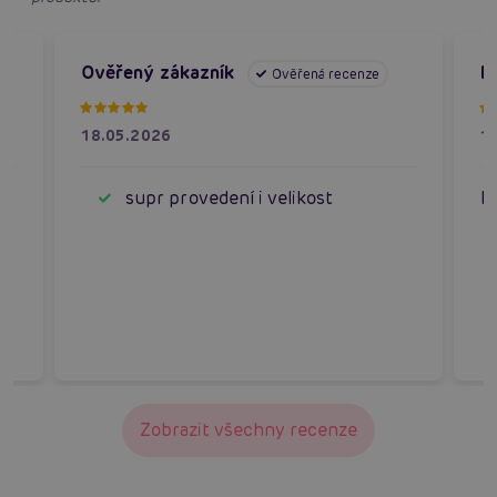
Ověřený zákazník
D
Ověřená recenze
18.05.2026
1
supr provedení i velikost
L
Zobrazit všechny recenze