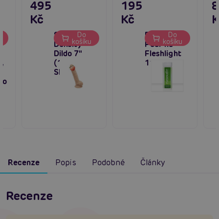
495
195
Kč
Kč
K
SilexD Dual
Fleshlight
Do
Do
u
košíku
košíku
Density
Pudr na
Dildo 7"
Fleshlight
,
(17,7 cm)
118 ml
á
Skin
do
Recenze
Popis
Podobné
Články
Recenze