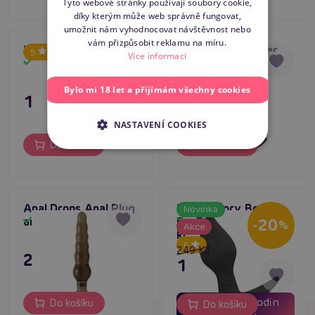
Tyto webové stránky používají soubory cookie,
díky kterým může web správně fungovat,
ENGLISH
umožnit nám vyhodnocovat návštěvnost nebo
vám přizpůsobit reklamu na míru.
You2Toys Anal Beads
Bubble Butt Player
5
Více informací
Expert Black
Skladem
Skladem
Bylo mi 18 let a přijímám všechny cookies
129 Kč
349 Kč
NASTAVENÍ COOKIES
Do košíku
Do košíku
Anal Drops Anal Plug
Fun Factory Bootie
Novinka
Skladem
anální kolík
Fem (Black), anální
Skladem
-20
%
Akce
kolík
5
249 Kč
249 Kč
199 Kč
02
06
dní
hodin
Do košíku
Do košíku