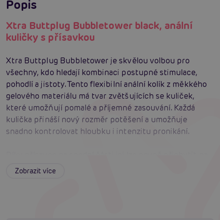
Popis
Xtra Buttplug Bubbletower black, anální
kuličky s přísavkou
Xtra Buttplug Bubbletower je skvělou volbou pro
všechny, kdo hledají kombinaci postupné stimulace,
pohodlí a jistoty. Tento flexibilní anální kolík z měkkého
gelového materiálu má tvar zvětšujících se kuliček,
které umožňují pomalé a příjemné zasouvání. Každá
kulička přináší nový rozměr potěšení a umožňuje
snadno kontrolovat hloubku i intenzitu pronikání.
Díky přísavce na spodní části jej lze pevně přichytit na
jakýkoli hladký povrch, což dává volnost při solo hrách i
Zobrazit více
při párovém použití. Základna zároveň zajišťuje
bezpečné používání bez rizika příliš hlubokého
zasunutí. Gelový povrch z PVC materiálu se snadno čistí
a je kompatibilní se všemi lubrikanty na vodní i