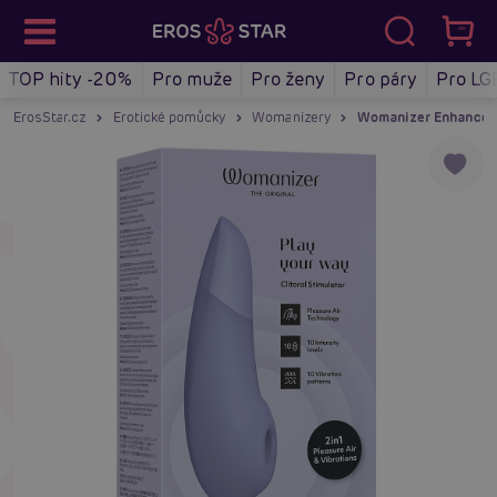
TOP hity -20%
Pro muže
Pro ženy
Pro páry
Pro LG
ErosStar.cz
Erotické pomůcky
Womanizery
Womanizer Enhance (Pu