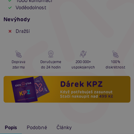
1000 kombinací
Voděodolnost
Nevýhody
Dražší
Doprava
Doručujeme
200 000+
100%
zdarma
do 24 hodin
uspokojených
diskrétnost
Popis
Podobné
Články