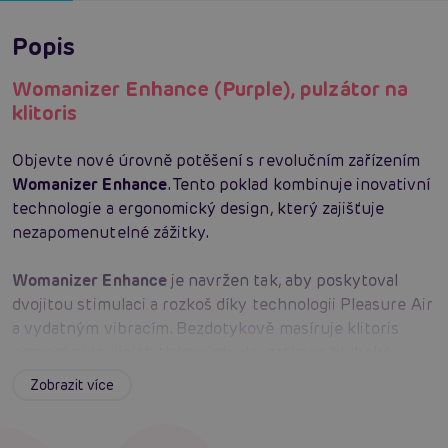
Popis
Womanizer Enhance (Purple), pulzátor na
klitoris
Objevte nové úrovně potěšení s revolučním zařízením
Womanizer Enhance
. Tento poklad kombinuje inovativní
technologie a ergonomický design, který zajišťuje
nezapomenutelné zážitky.
Womanizer Enhance
je navržen tak, aby poskytoval
dvojitou stimulaci a rozkoš díky technologii Pleasure Air
a vydatným vibracím. Bezdotykově masíruje klitoris
pomocí pulzujících tlakových vln, zatímco hluboké
vibrace pokrývají celou vulvu. Užijte si velmi tiché
Zobrazit více
motory, které umožňují diskrétní a nerušené potěšení.
Nastavení pomocí jednoho tlačítka vám dává kontrolu