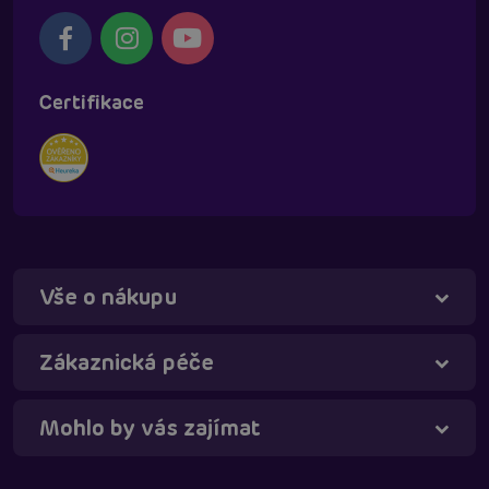
Certifikace
Vše o nákupu
Zákaznická péče
Mohlo by vás zajímat
Táňa - virtuální asistentka
Online