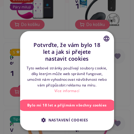
vajíčko
2 489 Kč
1 295 Kč
Páry milují
Do košíku
Do košíku
Potvrďte, že vám bylo 18
let a jak si přejete
Pretty Love Elvira
Magic Motion
Tip na dárek
5
CZECH
(Pink), chytré kuličky
Flamingo Max
Skladem
Skladem
nastavit cookies
ovládané telefonem
Vibrating Bullet
SLOVAK
(Pink), vibrační
Tyto webové stránky používají soubory cookie,
1 195 Kč
2 495 Kč
vajíčko ovládané
díky kterým může web správně fungovat,
ENGLISH
smartphonem
umožnit nám vyhodnocovat návštěvnost nebo
vám přizpůsobit reklamu na míru.
Více informací
Do košíku
Do košíku
Bylo mi 18 let a přijímám všechny cookies
Magic Motion
Realov Serena
Tip na dárek
Tip na dárek
NASTAVENÍ COOKIES
Flamingo Max
(Purple), chytré
Skladem
Skladem
Vibrating Bullet
vibrační vajíčko