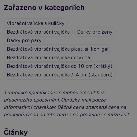
Zařazeno v kategoriích
Vibrační vajíčka a kuličky
Bezdrátová vibrační vajíčka
Dárky pro ženy
Dárky pro páry
Bezdrátová vibrační vajíčka plast, silikon, gel
Bezdrátová vibrační vajíčka červená
Bezdrátová vibrační vajíčka do 10 cm (krátký)
Bezdrátová vibrační vajíčka 3-4 cm (standard)
Technické specifikace se mohou změnit bez
předchozího upozornění. Obrázky mají pouze
informativní charakter. Běžná cena znamená cena na
prodejně. Cena na internetu a na prodejně se může lišit.
Erotická inteligence: Příručka Sexiomů
Swingers party poprvé: Erotický ráj plný
Články
extáze? Průvodce, který ti otevře dveře!