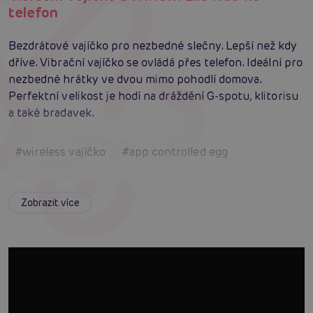
telefon
Bezdrátové vajíčko pro nezbedné slečny. Lepší než kdy
dříve. Vibrační vajíčko se ovládá přes telefon. Ideální pro
nezbedné hrátky ve dvou mimo pohodlí domova.
Perfektní velikost je hodí na dráždění G-spotu, klitorisu
a také bradavek.
#wireless vajíčko
#app controlled egg
#bluetooth vajíčko
Zobrazit více
Máte dotaz k produktu?
Zašlete nám zprávu