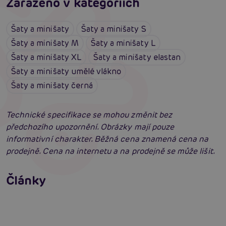
Zařazeno v kategoriích
Šaty a minišaty
Šaty a minišaty S
Šaty a minišaty M
Šaty a minišaty L
Šaty a minišaty XL
Šaty a minišaty elastan
Šaty a minišaty umělé vlákno
Šaty a minišaty černá
Technické specifikace se mohou změnit bez
předchozího upozornění. Obrázky mají pouze
informativní charakter. Běžná cena znamená cena na
prodejně. Cena na internetu a na prodejně se může lišit.
Erotické oblečení: 100x jinak a vždy
neodolatelně sexy
Články
Erotická inteligence: Příručka Sexiomů
Číst více
Swingers party poprvé: Erotický ráj plný
extáze? Průvodce, který ti otevře dveře!
Číst více
Číst více