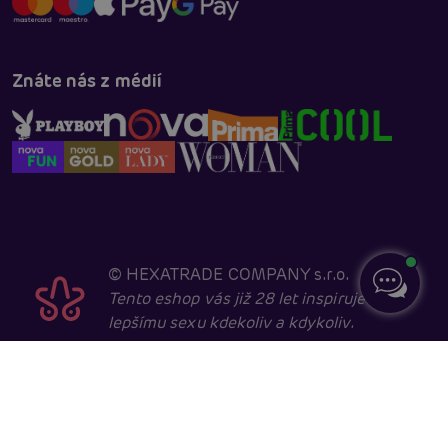
Znáte nás z médií
©
HEXATRADE COMPANY s.r.o.
Tento eshop vás již 28 let inspiruje k
lepšímu sexu kdekoliv a kdykoliv.
Navštěvovat jej smí pouze entity starší 18 let, kvůli
sexuální a erotické tématice. Core developed in
cooperation with
404.cz