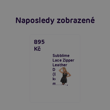
Naposledy zobrazené
895
Kč
Subblime
Lace Zipper
Leather
Dress
(Black),
kožené
minišaty