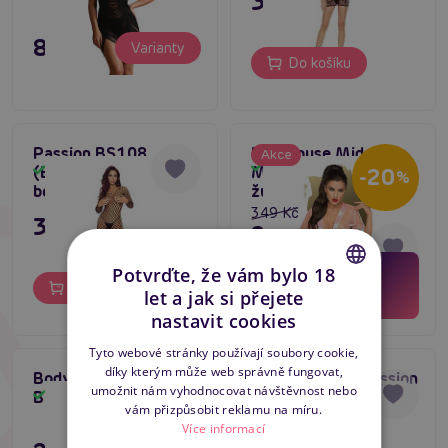
349 Kč
895 Kč
Varianty
Do košíku
Passion BS108
Penthouse Midnight
Akce
Skladem
(Black), síťovaný
Mirage (Rose), sexy
Skladem
-20
%
bodystocking
župánek
349 Kč
349 Kč
279 Kč
10
hodin
Potvrďte, že vám bylo 18
43
minut
Do košíku
Do košíku
let a jak si přejete
39
sekund
CZECH
nastavit cookies
SLOVAK
Tyto webové stránky používají soubory cookie,
díky kterým může web správně fungovat,
ENGLISH
Bodystocking Passion
Bodystocking Passion
5
umožnit nám vyhodnocovat návštěvnost nebo
BS027 černý
BS025 černý
Skladem
Skladem
vám přizpůsobit reklamu na míru.
Více informací