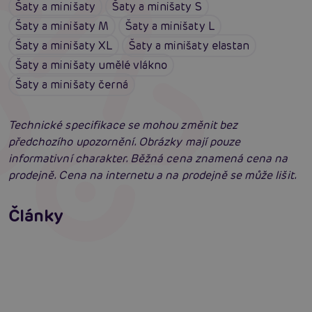
Šaty a minišaty
Šaty a minišaty S
Šaty a minišaty M
Šaty a minišaty L
Šaty a minišaty XL
Šaty a minišaty elastan
Šaty a minišaty umělé vlákno
Šaty a minišaty černá
Technické specifikace se mohou změnit bez
předchozího upozornění. Obrázky mají pouze
informativní charakter. Běžná cena znamená cena na
prodejně. Cena na internetu a na prodejně se může lišit.
Erotické oblečení: 100x jinak a vždy
neodolatelně sexy
Články
Erotická inteligence: Příručka Sexiomů
Číst více
Swingers party poprvé: Erotický ráj plný
extáze? Průvodce, který ti otevře dveře!
Číst více
Číst více