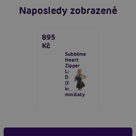
Naposledy zobrazené
895
Kč
Subblime
Heart
Zipper
Leather
Dress
(Black),
kožené
minišaty