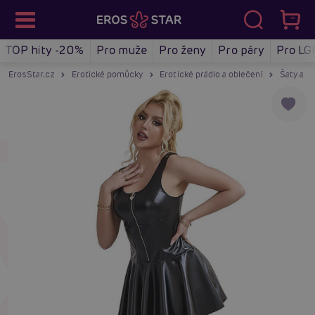
TOP hity -20%
Pro muže
Pro ženy
Pro páry
Pro LG
ErosStar.cz
Erotické pomůcky
Erotické prádlo a oblečení
Šaty a m