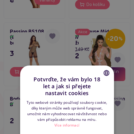
Varianty
Do košíku
Passion BS108
Penthouse Midnight
Akce
Skladem
(Black), síťovaný
Mirage (Rose), sexy
Skladem
-20
%
bodystocking
župánek
349 Kč
349 Kč
279 Kč
01
11
dní
hodin
Do košíku
Do košíku
56
minut
Potvrďte, že vám bylo 18
let a jak si přejete
CZECH
nastavit cookies
Bodystocking Passion
Bodystocking Passion
SLOVAK
5
Tyto webové stránky používají soubory cookie,
BS027 černý
BS025 černý
Skladem
Skladem
díky kterým může web správně fungovat,
ENGLISH
umožnit nám vyhodnocovat návštěvnost nebo
295 Kč
295 Kč
vám přizpůsobit reklamu na míru.
Více informací