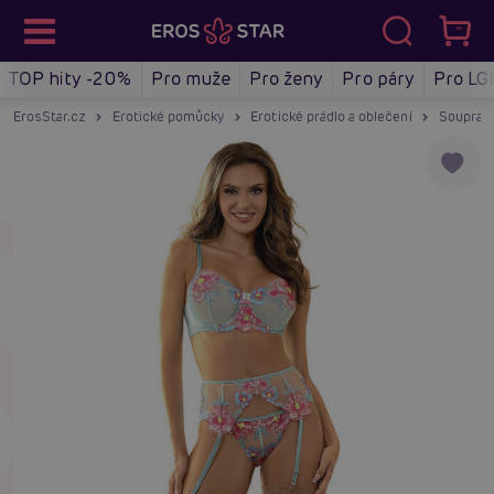
TOP hity -20%
Pro muže
Pro ženy
Pro páry
Pro LG
ErosStar.cz
Erotické pomůcky
Erotické prádlo a oblečení
Soupravy