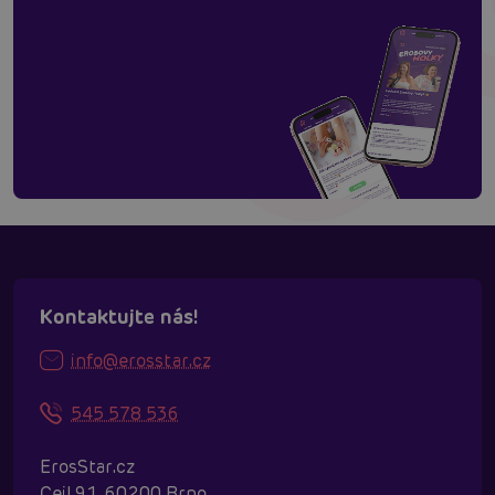
Kontaktujte nás!
info@erosstar.cz
545 578 536
ErosStar.cz
Cejl 91, 60200 Brno