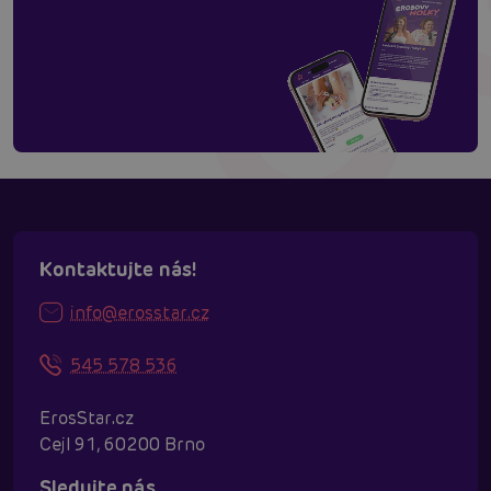
Kontaktujte nás!
info@erosstar.cz
545 578 536
ErosStar.cz
Cejl 91, 60200 Brno
Sledujte nás