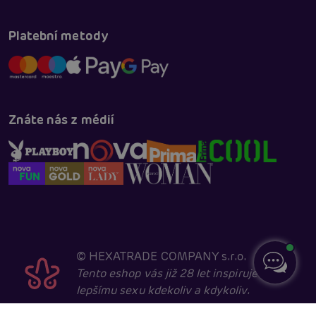
Platební metody
Znáte nás z médií
©
HEXATRADE COMPANY s.r.o.
Tento eshop vás již 28 let inspiruje k
lepšímu sexu kdekoliv a kdykoliv.