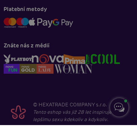
Platební metody
Znáte nás z médií
©
HEXATRADE COMPANY s.r.o.
Tento eshop vás již 28 let inspiruje k
lepšímu sexu kdekoliv a kdykoliv.
Navštěvovat jej smí pouze entity starší 18 let, kvůli