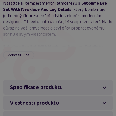
Nasaďte si temperamentní atmosféru s
Subblime Bra
Set With Necklace And Leg Details
, který kombinuje
jedinečný fluorescenční odstín zelené s moderním
designem. Objevte tuto vzrušující soupravu, která klade
důraz na vaši smyslnost a styl díky propracovanému
střihu a svým vlastnostem.
Subblime Bra Set With Necklace And Leg Details
je
skvělé umělecké dílo s výjimečnými detaily a
Zobrazit více
sofistikovaným dvoubarevným kontrastem. Elastický
materiál se perfektně přizpůsobí vaší postavě a
zdůrazní vaše křivky. Užijte si jeho smyslné průhledy a
hru barev, které přidávají současný a ženský dotek.
Specifikace produktu
Prémiový Materiál:
směs polyesteru a spandexu
pro měkký pocit, elasticitu a dokonalé
Vlastnosti produktu
přizpůsobení.
Inspirující Střih:
strategické střihy a detaily s
pásky pro smyslný a moderní vzhled.