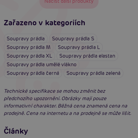
Načíst další produkty
Zařazeno v kategoriích
Soupravy prádla
Soupravy prádla S
Soupravy prádla M
Soupravy prádla L
Soupravy prádla XL
Soupravy prádla elastan
Soupravy prádla umělé vlákno
Soupravy prádla černá
Soupravy prádla zelená
Technické specifikace se mohou změnit bez
předchozího upozornění. Obrázky mají pouze
informativní charakter. Běžná cena znamená cena na
prodejně. Cena na internetu a na prodejně se může lišit.
Erotické oblečení: 100x jinak a vždy
neodolatelně sexy
Články
Erotická inteligence: Příručka Sexiomů
Číst více
Swingers party poprvé: Erotický ráj plný