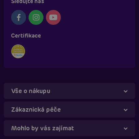
Sledujte nás
Certifikace
Vše o nákupu
Zákaznická péče
Mohlo by vás zajímat
Táňa - virtuální asistentka
Online