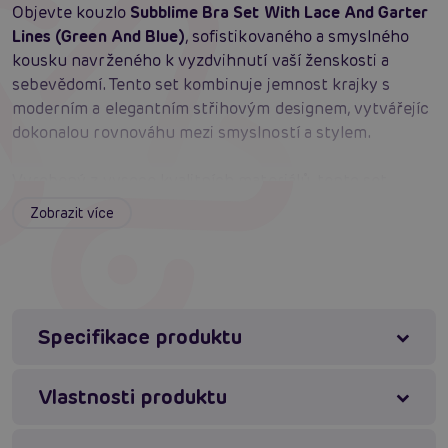
Objevte kouzlo
Subblime Bra Set With Lace And Garter
Lines (Green And Blue)
, sofistikovaného a smyslného
kousku navrženého k vyzdvihnutí vaší ženskosti a
sebevědomí. Tento set kombinuje jemnost krajky s
moderním a elegantním střihovým designem, vytvářejíc
dokonalou rovnováhu mezi smyslností a stylem.
Vyrobený z vysoce kvalitních materiálů, tento set
zaručuje měkkou texturu, elasticitu a pohodlí při
Zobrazit více
nošení, které dokonale zvýrazňuje křivky vašeho těla.
Podprsenka je navržena s jemnými krajkovými detaily,
které elegantně orámují poprsí, zatímco spojené švy
přidávají moderní a unikátní vzhled.
Specifikace produktu
Vysoce kvalitní materiál:
Polyester a spandex
zajišťují měkkost, elasticitu a odolnost.
Vlastnosti produktu
Jemná krajka:
Dodává romantický a vytříbený
dotek designu.
Moderní střih:
Spojené švy vytvářejí moderní a