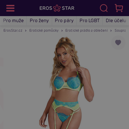
Pro muže
Pro ženy
Pro páry
Pro LGBT
Dle účelu
ErosStar.cz
Erotické pomůcky
Erotické prádlo a oblečení
Soupravy