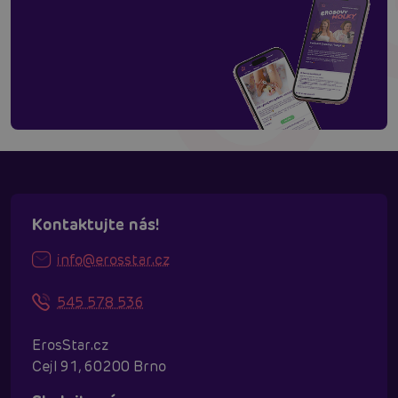
Kontaktujte nás!
info@erosstar.cz
545 578 536
ErosStar.cz
Cejl 91, 60200 Brno