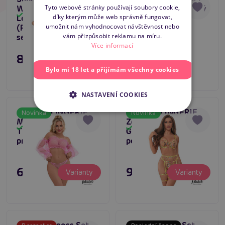
SLOVAK
Tyto webové stránky používají soubory cookie,
With Necklace And
(Black/Red), dámský
Skladem
Bestseller
Skladem
díky kterým může web správně fungovat,
Leg Details
korzet s bondáží
ENGLISH
4.5
umožnit nám vyhodnocovat návštěvnost nebo
(Fluorescent Pink),
1 195 Kč
vám přizpůsobit reklamu na míru.
sexy souprava prádla
Více informací
895 Kč
Varianty
Varianty
Bylo mi 18 let a přijímám všechny cookies
NASTAVENÍ COOKIES
ADALET LINGERIE
ADALET LINGERIE
Novinka
Novinka
Melanie Bra and
Zoey Set with
Skladem
Skladem
Thong, sexy set
Garters, sexy set s
prádla
podvazky
695 Kč
995 Kč
Varianty
Varianty