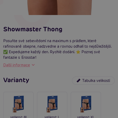
Showmaster Thong
Posuňte své sebevědomí na maximum s prádlem, které
rafinovaně obepne, nadzvedne a rovnou odhalí to nejdůležitější.
✅ Expedujeme každý den. Rychlé dodání. ⭐ Poznej své
fantazie s Erosstar!
Další informace
Varianty
Tabulka velikostí
velikost:
M
velikost:
L
velikost:
XL