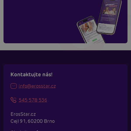
Kontaktujte nás!
info@erosstar.cz
545 578 536
ErosStar.cz
Cejl 91, 60200 Brno