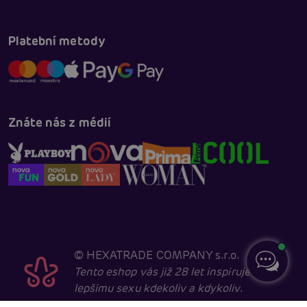
Platební metody
Znáte nás z médií
©
HEXATRADE COMPANY s.r.o.
Tento eshop vás již 28 let inspiruje k
lepšímu sexu kdekoliv a kdykoliv.