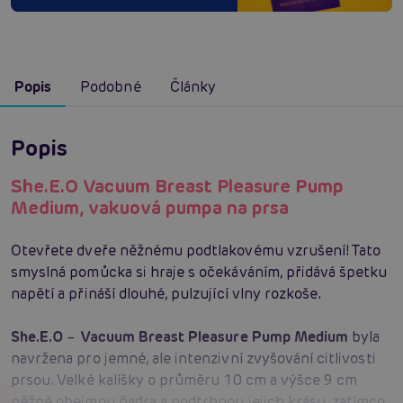
Popis
Podobné
Články
Popis
She.E.O Vacuum Breast Pleasure Pump
Medium, vakuová pumpa na prsa
Otevřete dveře něžnému podtlakovému vzrušení! Tato
smyslná pomůcka si hraje s očekáváním, přidává špetku
napětí a přináší dlouhé, pulzující vlny rozkoše.
She.E.O
–
Vacuum Breast Pleasure Pump Medium
byla
navržena pro jemné, ale intenzivní zvyšování citlivosti
prsou. Velké kalíšky o průměru 10 cm a výšce 9 cm
něžně obejmou ňadra a podtrhnou jejich krásu, zatímco