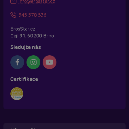
info@erosstar.cz
545 578 536
ErosStar.cz
Cejl 91, 60200 Brno
Sledujte nás
Certifikace