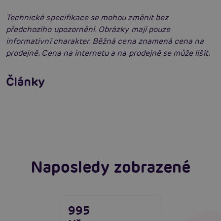
Technické specifikace se mohou změnit bez
předchozího upozornění. Obrázky mají pouze
informativní charakter. Běžná cena znamená cena na
prodejně. Cena na internetu a na prodejně se může lišit.
Erotická inteligence: Příručka Sexiomů
Swingers party poprvé: Erotický ráj plný
Články
extáze? Průvodce, který ti otevře dveře!
Číst více
SVAKOM přechází na KooSync: Nová éra
interaktivního ovládání vašich hraček je tu!
Číst více
Číst více
Naposledy zobrazené
995