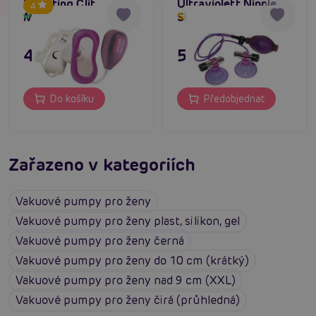
Vibrating Clit
Ultraviolett Nipple
4
Massager
Sucker
Skladem
Skladem do týdne
495 Kč
595 Kč
Do košíku
Předobjednat
Zařazeno v kategoriích
Vakuové pumpy pro ženy
Vakuové pumpy pro ženy plast, silikon, gel
Vakuové pumpy pro ženy černá
Vakuové pumpy pro ženy do 10 cm (krátký)
Vakuové pumpy pro ženy nad 9 cm (XXL)
Vakuové pumpy pro ženy čirá (průhledná)