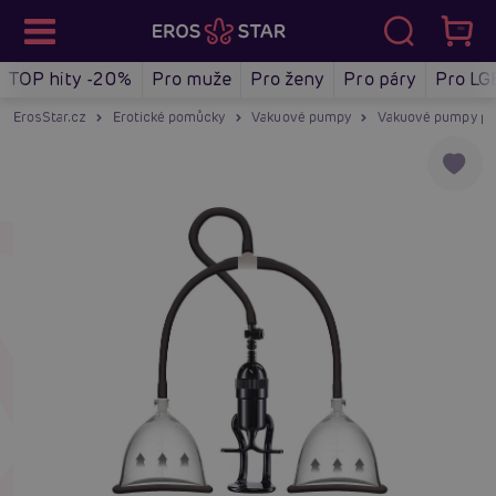
TOP hity -20%
Pro muže
Pro ženy
Pro páry
Pro LG
ErosStar.cz
Erotické pomůcky
Vakuové pumpy
Vakuové pumpy pr