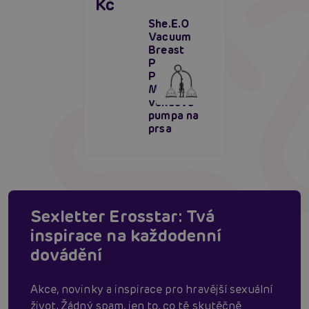
Kč
She.E.O
Vacuum
Breast
Pleasure
Pump
Medium,
vakuová
pumpa na
prsa
Sexletter Erosstar: Tvá
inspirace na každodenní
dovádění
Akce, novinky a inspirace pro hravější sexuální
život. Žádný spam, jen to, co tě skutěčně