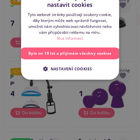
Easy Grow
Black Treasure Pussy
Tip na dárek
5
nastavit cookies
Sucker
Skladem
Skladem
Bestseller
SLOVAK
Tyto webové stránky používají soubory cookie,
díky kterým může web správně fungovat,
795 Kč
495 Kč
ENGLISH
umožnit nám vyhodnocovat návštěvnost nebo
vám přizpůsobit reklamu na míru.
Více informací
Do košíku
Do košíku
Bylo mi 18 let a přijímám všechny cookies
NASTAVENÍ COOKIES
Power Pump MAX
Vivian Schmitt Nipple
4.7
5
Pussy, vakuová
Sucker savky
Skladem
Skladem
pumpa na vaginu
495 Kč
195 Kč
Do košíku
Do košíku