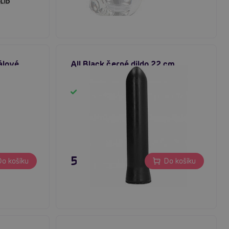
álové
All Black černé dildo 22 cm
Skladem
595 Kč
o košíku
Do košíku