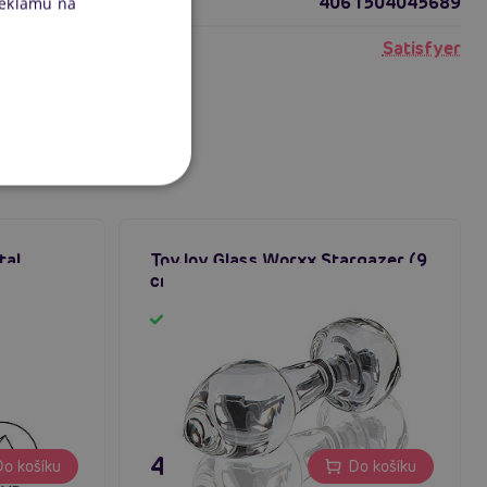
4061504045689
reklamu na
Satisfyer
tal
ToyJoy Glass Worxx Stargazer (9
anální
cm)
Skladem
495 Kč
o košíku
Do košíku