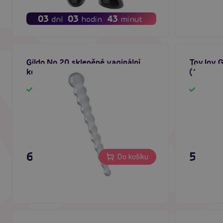
03
03
43
dní
hodin
minut
Gildo No.20 skleněné vaginální
ToyJoy G
korále
(12 cm)
Skladem
Sklad
695 Kč
595 K
Do košíku