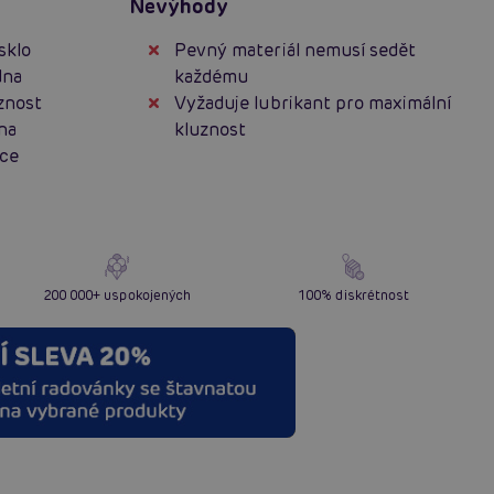
Nevýhody
sklo
Pevný materiál nemusí sedět
dna
každému
znost
Vyžaduje lubrikant pro maximální
na
kluznost
ace
200 000+ uspokojených
100% diskrétnost