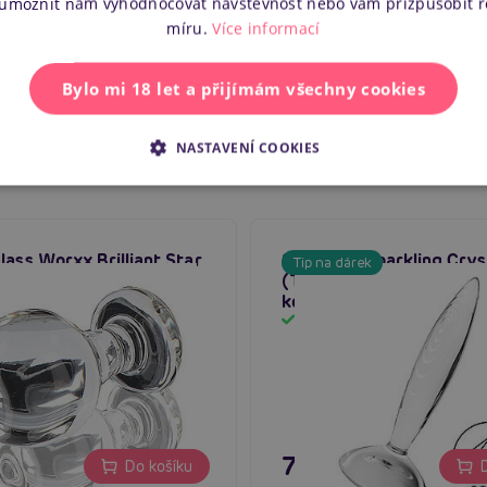
EAN
 umožnit nám vyhodnocovat návštěvnost nebo vám přizpůsobit 
míru.
Více informací
Výrobce
Bylo mi 18 let a přijímám všechny cookies
NASTAVENÍ COOKIES
lass Worxx Brilliant Star
Satisfyer Sparkling Crys
Tip na dárek
(Transparent), skleněný 
kolík
em
Skladem
č
795 Kč
Do košíku
D