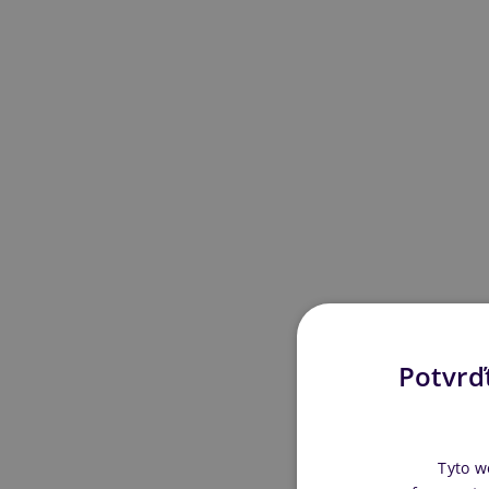
Potvrďt
Tyto w