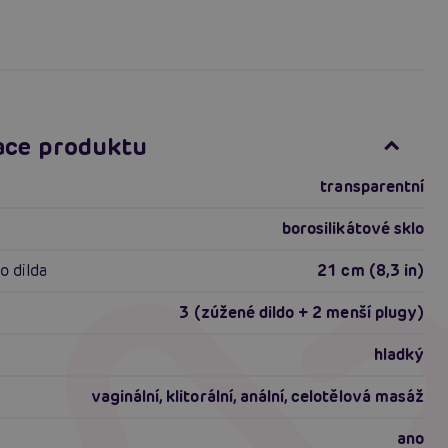
ace produktu
transparentní
borosilikátové sklo
o dilda
21 cm (8,3 in)
3 (zúžené dildo + 2 menší plugy)
hladký
vaginální, klitorální, anální, celotělová masáž
ano