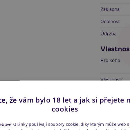
Základna
Odolnost
Údržba
Vlastnos
Pro koho
Vlastnosti
Stimulace
e, že vám bylo 18 let a jak si přejete 
Další in
cookies
Náš kód
ebové stránky používají soubory cookie, díky kterým může web 