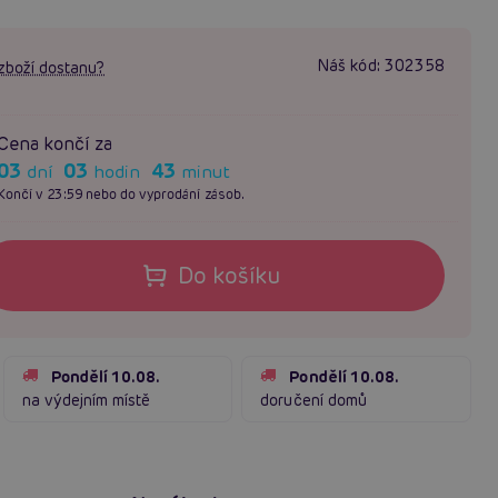
Náš kód:
302358
zboží dostanu?
Cena končí za
03
03
43
dní
hodin
minut
Končí v 23:59 nebo do vyprodání zásob.
Do košíku
Pondělí 10.08.
Pondělí 10.08.
na výdejním místě
doručení domů