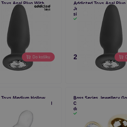
 Toys Anal Plug With
Addicted Toys Anal Plug
icone Size L (12,6 cm),
Jewel Silicone Size M (1
ý anální šperk
silikonový anální šperk
em
Skladem
č
259 Kč
Do košíku
D
 Toys Medium Hollow
Boss Series Jewellery Go
tt Plug čirý anální tunel
CLEAR - zlatý anální kolí
drahokamem 7 x 2,7 cm
em
Skladem