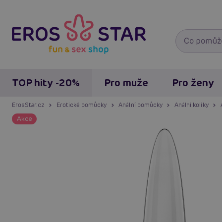
TOP hity -20%
Pro muže
Pro ženy
ErosStar.cz
Erotické pomůcky
Anální pomůcky
Anální kolíky
Akce