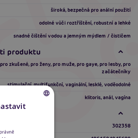
široká, bezpečná pro anální použití
odolné vůči roztříštění, robustní a lehké
snadné čištění vodou a jemným mýdlem / čističem
ti produktu
pro zkušené
,
pro ženy
,
pro muže
,
pro gaye
,
pro lesby
,
pro
začátečníky
stimulační
,
multifunkční
,
vaginální
,
lesklé
,
voděodolné
klitoris
,
anál
,
vagína
nastavit
CZECH
formace
SLOVAK
302358
ENGLISH
správně