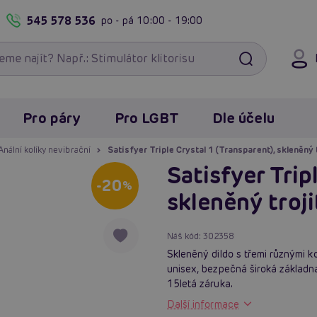
545 578 536
po - pá
10:00 - 19:00
Pro páry
Pro LGBT
Dle účelu
Anální kolíky nevibrační
Satisfyer Triple Crystal 1 (Transparent), skleněný 
Satisfyer Trip
-20
%
skleněný troji
Náš kód:
302358
Skleněný dildo s třemi různými ko
unisex, bezpečná široká základna
15letá záruka.
Další informace