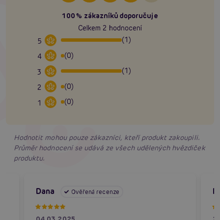
100% zákazníků doporučuje
Celkem 2 hodnocení
(1)
5
(0)
4
(1)
3
(0)
2
(0)
1
Hodnotit mohou pouze zákazníci, kteří produkt zakoupili.
Průměr hodnocení se udává ze všech udělených hvězdiček
produktu.
Dana
R
Ověřená recenze
04.03.2025
2