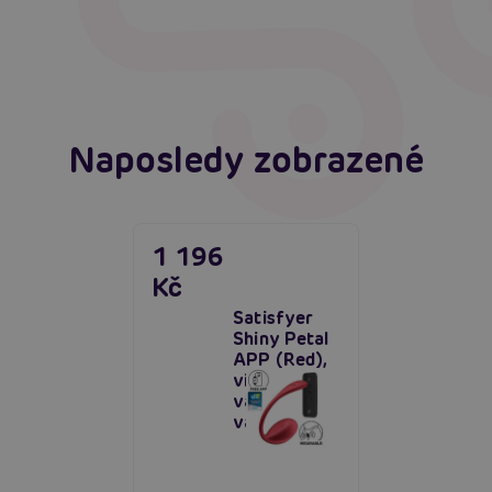
interaktivního ovládání vašich hraček je tu!
Číst více
Číst více
Naposledy zobrazené
1 196
Kč
Satisfyer
Shiny Petal
APP (Red),
vibrační
vaginální
vajíčko