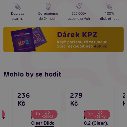
Doprava
Doručujeme
200 000+
100%
zdarma
do 24 hodin
uspokojených
diskrétnost
Mohlo by se hodit
236
279
Kč
Kč
K
Lovetoy
Power
Do
Do
u
košíku
košíku
t+
Flawless
Pump MAX
Clear Dildo
0.2 (Clear),