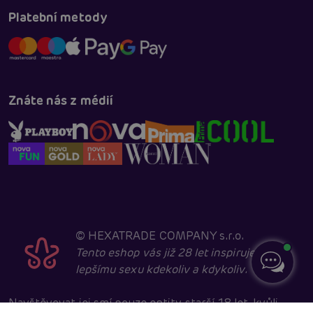
Platební metody
Znáte nás z médií
©
HEXATRADE COMPANY s.r.o.
Tento eshop vás již 28 let inspiruje k
lepšímu sexu kdekoliv a kdykoliv.
Navštěvovat jej smí pouze entity starší 18 let, kvůli