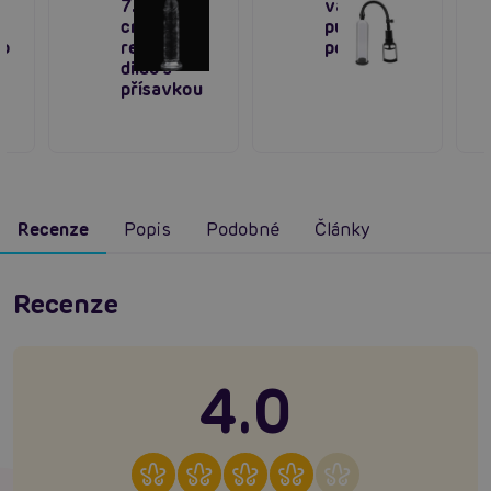
7.0″ (18
vakuová
cm), čiré
pumpa na
do
realistické
penis
dildo s
přísavkou
Recenze
Popis
Podobné
Články
Recenze
4.0