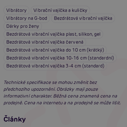
Vibrátory
Vibrační vajíčka a kuličky
Vibrátory na G-bod
Bezdrátová vibrační vajíčka
Dárky pro ženy
Bezdrátová vibrační vajíčka plast, silikon, gel
Bezdrátová vibrační vajíčka červená
Bezdrátová vibrační vajíčka do 10 cm (krátký)
Bezdrátová vibrační vajíčka 10-16 cm (standardní)
Bezdrátová vibrační vajíčka 3-4 cm (standard)
Technické specifikace se mohou změnit bez
předchozího upozornění. Obrázky mají pouze
informativní charakter. Běžná cena znamená cena na
prodejně. Cena na internetu a na prodejně se může lišit.
Erotická inteligence: Příručka Sexiomů
Swingers party poprvé: Erotický ráj plný
Články
extáze? Průvodce, který ti otevře dveře!
Číst více
SVAKOM přechází na KooSync: Nová éra