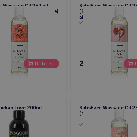
r Massage Oil 250 ml
Satisfyer Massage Oil 2
), stimulační masážní olej
(Strawberry), jahodový 
olej
em
Skladem
č
249 Kč
Do košíku
D
ndian Love 200ml,
Satisfyer Massage Oil 2
olej mystická vůně
(Neutral), neutrální masá
em
Skladem