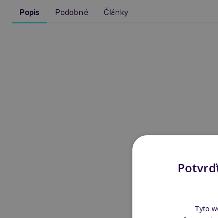
Popis
Podobné
Články
Potvrďt
Tyto w