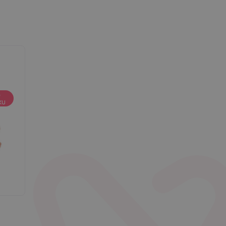
d
o
ku