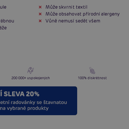
ule
Může skvrnit textil
Může obsahovat přírodní alergeny
vábnou
Vůně nemusí sedět všem
áže
200 000+ uspokojených
100% diskrétnost