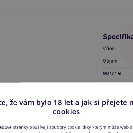
Specifik
Vůně
Objem
Materiál
Účinek
Použití
e, že vám bylo 18 let a jak si přejete 
cookies
Složení (inci)
ebové stránky používají soubory cookie, díky kterým může web 
Vhodné pro