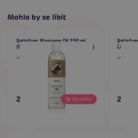
Mohlo by se líbit
Satisfyer Massage Oil 250 ml
Satisfye
(Coconut), kokosový masážní olej
(Jasmin)
Skladem
Sklad
249 Kč
249 K
Do košíku