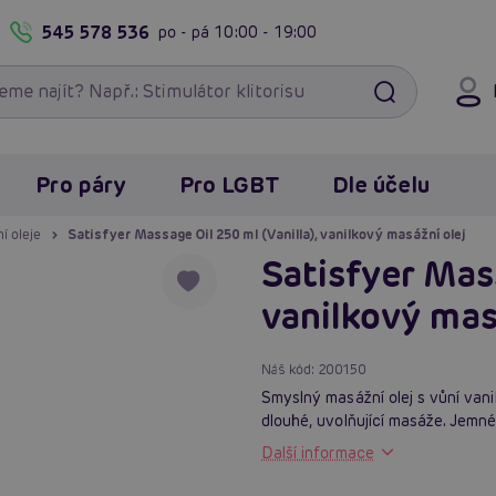
545 578 536
po - pá
10:00 - 19:00
Pro páry
Pro LGBT
Dle účelu
í oleje
Satisfyer Massage Oil 250 ml (Vanilla), vanilkový masážní olej
Satisfyer Mass
vanilkový mas
Náš kód:
200150
Smyslný masážní olej s vůní vani
dlouhé, uvolňující masáže. Jemn
Další informace