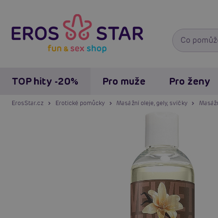
TOP hity -20%
Pro muže
Pro ženy
ErosStar.cz
Erotické pomůcky
Masážní oleje, gely, svíčky
Masážn