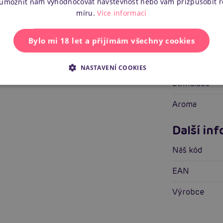
 umožnit nám vyhodnocovat návštěvnost nebo vám přizpůsobit 
míru.
Více informací
Vlastnos
Bylo mi 18 let a přijímám všechny cookies
Pro koho
Vlastnosti
NASTAVENÍ COOKIES
Stimulace
Aroma
Další in
Náš kód
EAN
Výrobce