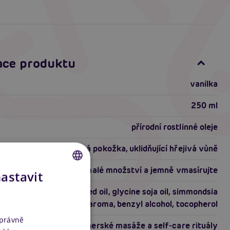
ace produktu
vanilka
250 ml
přírodní rostlinné oleje
hedvábně hladká pokožka, uklidňující hřejivá vůně
naneste malé množství a jemně vmasírujte
nastavit
CZECH
helianthus annuus seed oil, glycine soja oil, simmondsia
SLOVAK
chinensis seed oil, aroma, benzyl alcohol, tocopherol
ENGLISH
správně
partnerské masáže a self-care rituály