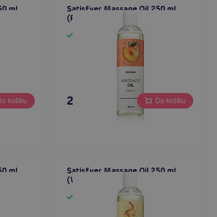
50 ml
Satisfyer Massage Oil 250 ml
masážní
(Peach), broskvový masážní olej
Skladem
249 Kč
o košíku
Do košíku
50 ml
Satisfyer Massage Oil 250 ml
žní olej
(Warming), hřejivý masážní olej
Skladem