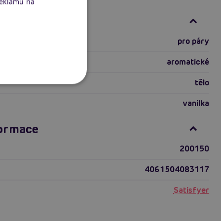
reklamu na
ti produktu
pro páry
aromatické
tělo
vanilka
formace
200150
4061504083117
Satisfyer