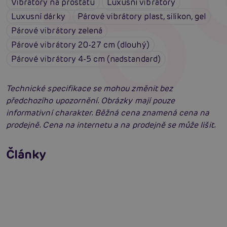
Vibrátory na prostatu
Luxusní vibrátory
Luxusní dárky
Párové vibrátory plast, silikon, gel
Párové vibrátory zelená
Párové vibrátory 20-27 cm (dlouhý)
Párové vibrátory 4-5 cm (nadstandard)
Technické specifikace se mohou změnit bez
předchozího upozornění. Obrázky mají pouze
informativní charakter. Běžná cena znamená cena na
prodejně. Cena na internetu a na prodejně se může lišit.
Vybíráme vibrátor: Jak vybrat nejlepší
vibrátor?
Články
Erotická inteligence: Příručka Sexiomů
Číst více
Swingers party poprvé: Erotický ráj plný
extáze? Průvodce, který ti otevře dveře!
Číst více
Číst více