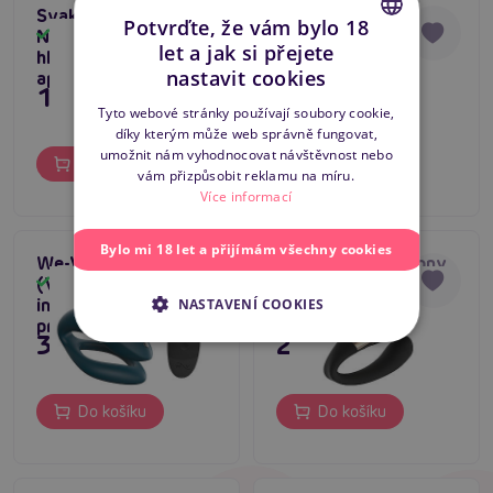
Svakom Mini Emma
Magic Motion
Tip na dárek
Potvrďte, že vám bylo 18
Neo (Pink), masážní
Flamingo Max
Skladem
Skladem
let a jak si přejete
hlavice na klitoris s
Vibrating Bullet
CZECH
nastavit cookies
aplikací
(Orange), vibrační
1 399 Kč
2 495 Kč
vajíčko ovládané
SLOVAK
Tyto webové stránky používají soubory cookie,
smartphonem
díky kterým může web správně fungovat,
ENGLISH
umožnit nám vyhodnocovat návštěvnost nebo
Do košíku
Do košíku
vám přizpůsobit reklamu na míru.
Více informací
Bylo mi 18 let a přijímám všechny cookies
We-Vibe Sync O
LELO Tiani Harmony
Dárek
(Velvet Green),
(Black), intimní
Skladem
Skladem
Top produkt
inovativní vibrátor
vibrátor pro páry
NASTAVENÍ COOKIES
Tip na dárek
pro páry
3 995 Kč
2 929 Kč
Do košíku
Do košíku