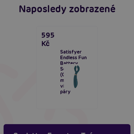
Naposledy zobrazené
595
Kč
Satisfyer
Endless Fun
Battery
Series
(Green),
multifunkční
vibrátor pro
páry