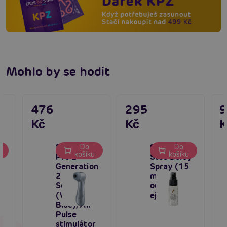
Mohlo by se hodit
476
295
Kč
Kč
K
Satisfyer
Cobeco
Do
Do
u
košíku
košíku
Pro 2
Stud Delay
Generation
Spray (15
2 Battery
ml),
Series
oddálení
(Violet
ejakulace
Blue), Air
Pulse
stimulátor