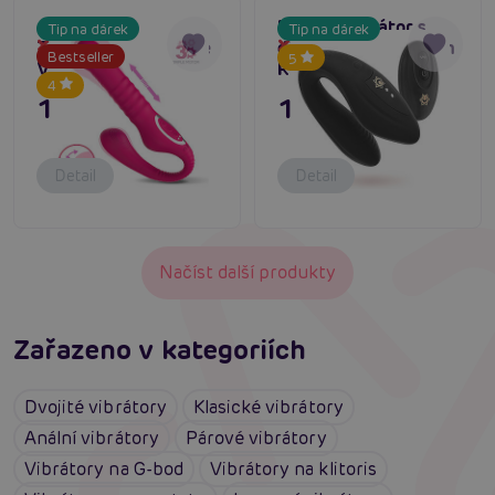
Action No.
Párový vibrátor s
Tip na dárek
Tip na dárek
TwentyThree Double
dálkovým ovladačem
Dočasně vyprodané
Dočasně vyprodané
Bestseller
5
Vibe (Purple)
Ritual KAMA Black
4
1 795 Kč
1 295 Kč
Detail
Detail
Načíst další produkty
Zařazeno v kategoriích
Dvojité vibrátory
Klasické vibrátory
Anální vibrátory
Párové vibrátory
Vibrátory na G-bod
Vibrátory na klitoris