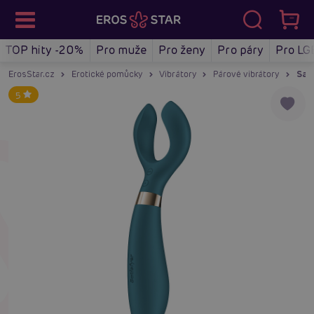
TOP hity -20%
Pro muže
Pro ženy
Pro páry
Pro LG
ErosStar.cz
Erotické pomůcky
Vibrátory
Párové vibrátory
Sati
5