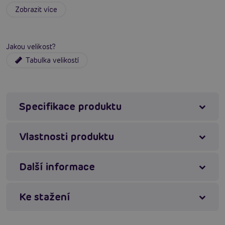
žáležitost.
Zobrazit více
Je elastický, přilne k tělu a tak zvýrazní krásu tvých
nohou.
Jakou velikost?
Tabulka velikostí
Dodají ti šarm a sebevědomí.
Specifikace produktu
Dostupné ve velikostech 1/2 a 3/4.
Vlastnosti produktu
Materiál tvořený z vláken elastanu a polyesteru.
Další informace
Výhody punčošek PASSION ST017:
Ke stažení
Samodržící punčošky
Krásný vzor po celé délce