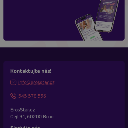
Kontaktujte nás!
info@erosstar.cz
545 578 536
ErosStar.cz
Cejl 91, 60200 Brno
Sledujte nás