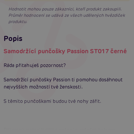
Hodnotit mohou pouze zákazníci, kteří produkt zakoupili.
Průměr hodnocení se udává ze všech udělených hvězdiček
produktu.
Popis
Samodržící punčošky Passion ST017 černé
Ráda přitahuješ pozornost?
Samodržící punčošky Passion ti pomohou dosáhnout
nejvyšších možností tvé ženskosti.
S těmito punčoškami budou tvé nohy zářit.
Příjemný materiál dělá z nošení punčošek krásnou