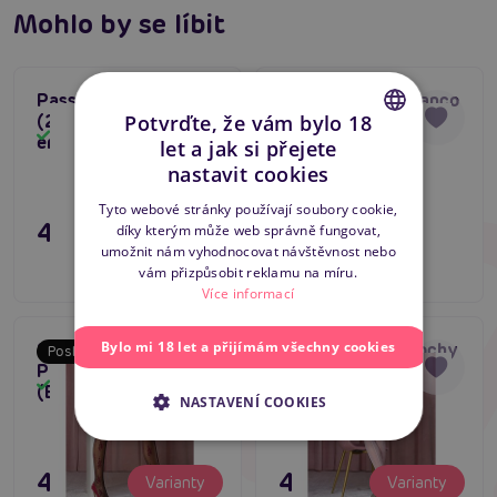
Mohlo by se líbit
Pohodlné nošení
Vhodné ke sexy spoustě outfitů
Casual sexy look
Passion TI111 Nero
Passion TI108 Bianco
Poslední šance
Potvrďte, že vám bylo 18
(20 Den), černé
1/2 (20 Den), bílé
Skladem
#hold-up
#punčochy bez podvazků
Skladem
erotické punčocháče
erotické punčochy
let a jak si přejete
CZECH
nastavit cookies
#silikonový lem punčochy
449 Kč
SLOVAK
Tyto webové stránky používají soubory cookie,
449 Kč
Máte dotaz k produktu?
Zašlete nám zprávu
díky kterým může web správně fungovat,
Varianty
ENGLISH
Do košíku
umožnit nám vyhodnocovat návštěvnost nebo
vám přizpůsobit reklamu na míru.
Více informací
Bylo mi 18 let a přijímám všechny cookies
Samodržící punčochy
Samodržící punčochy
Poslední šance
Poslední šance
Passion ST119
Passion ST116
Skladem
Skladem
(Black/Claret)
(White/Blue)
NASTAVENÍ COOKIES
495 Kč
495 Kč
Varianty
Varianty