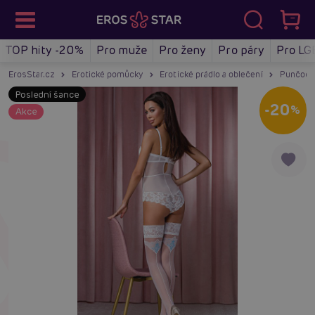
TOP hity -20%
Pro muže
Pro ženy
Pro páry
Pro LG
ErosStar.cz
Erotické pomůcky
Erotické prádlo a oblečení
Punčoch
Poslední šance
-20
%
Akce