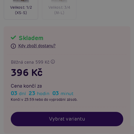
Velikost:
1/2
Velikost:
3/4
(XS-S)
(M-L)
Skladem
Kdy zboží dostanu?
Běžná cena 599 Kč
396 Kč
Cena končí za
03
23
03
dní
hodin
minut
Končí v 23:59 nebo do vyprodání zásob.
Vybrat variantu