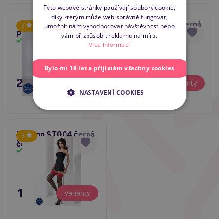
SLOVAK
Tyto webové stránky používají soubory cookie,
díky kterým může web správně fungovat,
ENGLISH
Samodržící punčošky
Passion ST003 černá
umožnit nám vyhodnocovat návštěvnost nebo
5
4.6
Passion ST017 černé
vám přizpůsobit reklamu na míru.
Skladem
Skladem
Více informací
Bylo mi 18 let a přijímám všechny cookies
239 Kč
199 Kč
Varianty
Varianty
NASTAVENÍ COOKIES
Passion ST004 černá
5
červená
Skladem
199 Kč
Varianty