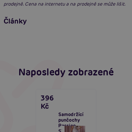
prodejně. Cena na internetu a na prodejně se může lišit.
Erotické oblečení: 100x jinak a vždy
neodolatelně sexy
Články
Erotická inteligence: Příručka Sexiomů
Číst více
Swingers party poprvé: Erotický ráj plný
extáze? Průvodce, který ti otevře dveře!
Číst více
Číst více
Naposledy zobrazené
396
Kč
Samodržící
punčochy
Passion
ST116