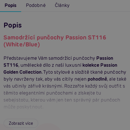
Popis
Podobné
Články
Popis
Samodržící punčochy Passion ST116
(White/Blue)
Představujeme Vám samodržící punčochy
Passion
ST116
, umělecké dílo z naší luxusní
kolekce Passion
Golden Collection
. Tyto stylové a složitě tkané punčochy
byly navrženy tak, aby vás cítily nejen
pohodlně
, ale také
vás učinily zářivě krásnými. Rozzařte každý svůj outfit s
těmito elegantními punčochami a získejte tu
sebejistotu, kterou vám jen ten správný pár punčoch
může poskytnout.
Passion ST116
jsou vybaveny silikonovými gumičkami
Zobrazit více
na stehnech, které
zaručují bezpečné
a
pevné držení
po