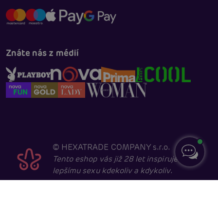
Znáte nás z médií
©
HEXATRADE COMPANY s.r.o.
Tento eshop vás již 28 let inspiruje k
lepšímu sexu kdekoliv a kdykoliv.
Navštěvovat jej smí pouze entity starší 18 let, kvůli
sexuální a erotické tématice. Core developed in
cooperation with
404.cz