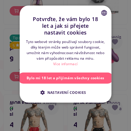
Do košíku
Do košíku
Potvrďte, že vám bylo 18
let a jak si přejete
CZECH
nastavit cookies
Albi Hříšné kostky,
Papuče 779849 penis
Tip na dárek
Tip na dárek
SLOVAK
Tyto webové stránky používají soubory cookie,
sexy hrací kostky pro
Skladem
Skladem
5
díky kterým může web správně fungovat,
páry a skupiny
ENGLISH
umožnit nám vyhodnocovat návštěvnost nebo
99 Kč
299 Kč
vám přizpůsobit reklamu na míru.
Více informací
Do košíku
Do košíku
Bylo mi 18 let a přijímám všechny cookies
NASTAVENÍ COOKIES
MOB Elephant Thong
MOB Elephant Thong
(Red), pánská tanga
(Black), pánská tanga
Skladem
Skladem
slon
slon
449 Kč
449 Kč