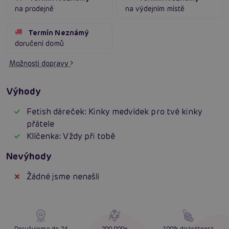
na prodejně
na výdejním místě
Termín Neznámý
doručení domů
Možnosti dopravy
Výhody
Fetish dáreček: Kinky medvídek pro tvé kinky
přátele
Klíčenka: Vždy při tobě
Nevýhody
Žádné jsme nenašli
Doručujeme do 24
200 000+
100% diskrétnost