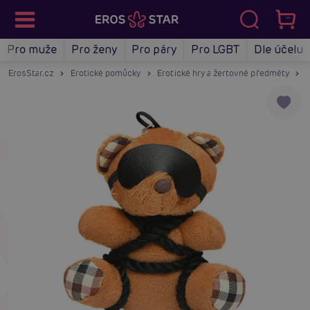
Pro muže
Pro ženy
Pro páry
Pro LGBT
Dle účelu
ErosStar.cz
Erotické pomůcky
Erotické hry a žertovné předměty