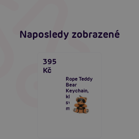
Číst více
Naposledy zobrazené
395
Kč
Rope Teddy
Bear
Keychain,
klíčenka
svázaný
medvídek