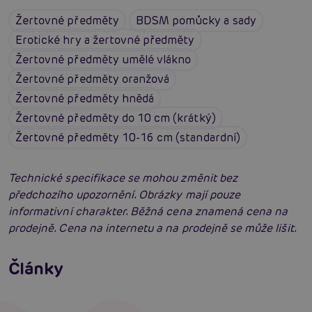
Žertovné předměty
BDSM pomůcky a sady
Erotické hry a žertovné předměty
Žertovné předměty umělé vlákno
Žertovné předměty oranžová
Žertovné předměty hnědá
Žertovné předměty do 10 cm (krátký)
Žertovné předměty 10-16 cm (standardní)
Technické specifikace se mohou změnit bez
předchozího upozornění. Obrázky mají pouze
informativní charakter. Běžná cena znamená cena na
prodejně. Cena na internetu a na prodejně se může lišit.
Erotická inteligence: Příručka Sexiomů
Swingers party poprvé: Erotický ráj plný
Články
extáze? Průvodce, který ti otevře dveře!
Číst více
SVAKOM přechází na KooSync: Nová éra
interaktivního ovládání vašich hraček je tu!
Číst více