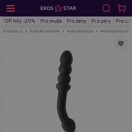
TOP hity -20%
Pro muže
Pro ženy
Pro páry
Pro LG
ErosStar.cz
Erotické pomůcky
Anální pomůcky
Anální kuličky, anál