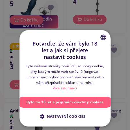
495 Kč
556 Kč
01
07
dní
hodin
Do košíku
Do košíku
26
minut
Potvrďte, že vám bylo 18
Spice It Up
ANOS Flexible Anal
5
let a jak si přejete
Excellence (Black),
Beads With Jumping
Skladem
Skladem
CZECH
nastavit cookies
anální kuličky
Vibrations, anální
vibrační
vibrační kuličky
SLOVAK
349 Kč
625 Kč
Tyto webové stránky používají soubory cookie,
díky kterým může web správně fungovat,
ENGLISH
umožnit nám vyhodnocovat návštěvnost nebo
vám přizpůsobit reklamu na míru.
Do košíku
Do košíku
Více informací
Bylo mi 18 let a přijímám všechny cookies
Addicted Toys Double
Hueman Galaxy Force
Anal Massager
(Purple), vibrační
Skladem
Skladem
NASTAVENÍ COOKIES
Silicone (16.5 cm),
anální kuličky
dvojitý anální masér