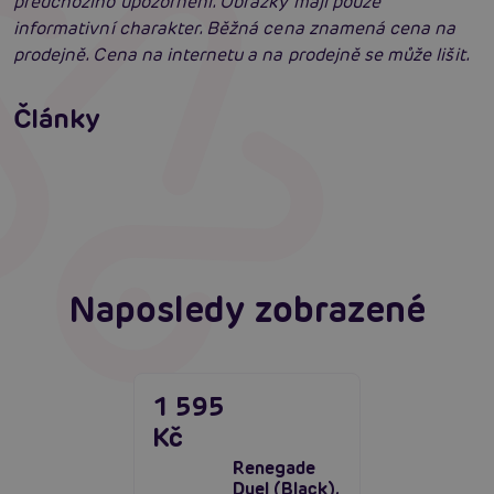
předchozího upozornění. Obrázky mají pouze
informativní charakter. Běžná cena znamená cena na
prodejně. Cena na internetu a na prodejně se může lišit.
Příprava na anální sex: Tipy krok za krokem
Články
Erotická inteligence: Příručka Sexiomů
Číst více
Swingers party poprvé: Erotický ráj plný
extáze? Průvodce, který ti otevře dveře!
Číst více
Číst více
Naposledy zobrazené
1 595
Kč
Renegade
Duel (Black),