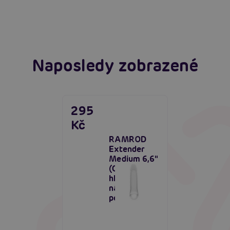
Číst více
Naposledy zobrazené
295
Kč
RAMROD
Extender
Medium 6,6″
(Clear),
hladký
návlek na
penis