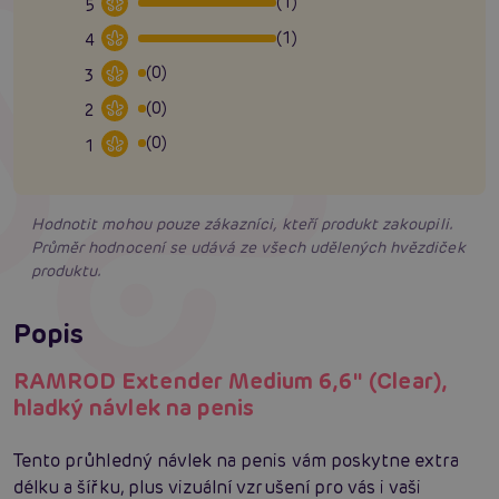
(1)
5
(1)
4
(0)
3
(0)
2
(0)
1
Hodnotit mohou pouze zákazníci, kteří produkt zakoupili.
Průměr hodnocení se udává ze všech udělených hvězdiček
produktu.
Popis
RAMROD Extender Medium 6,6″ (Clear),
hladký návlek na penis
Tento průhledný návlek na penis vám poskytne extra
délku a šířku, plus vizuální vzrušení pro vás i vaši