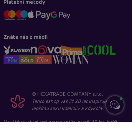
Platební metody
Znáte nás z médií
©
HEXATRADE COMPANY s.r.o.
Tento eshop vás již 28 let inspiruje k
lepšímu sexu kdekoliv a kdykoliv.
Navštěvovat jej smí pouze entity starší 18 let, kvůli
sexuální a erotické tématice. Core developed in