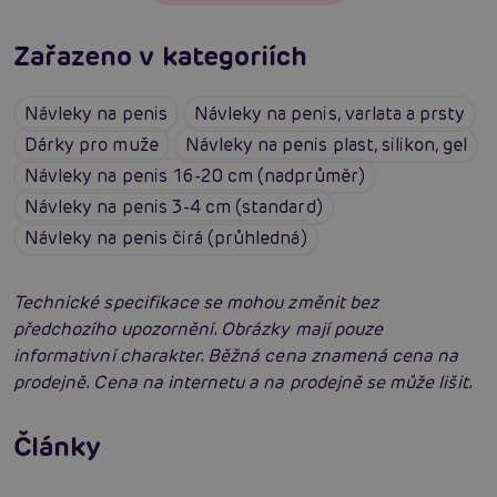
Zařazeno v kategoriích
Návleky na penis
Návleky na penis, varlata a prsty
Dárky pro muže
Návleky na penis plast, silikon, gel
Návleky na penis 16-20 cm (nadprůměr)
Návleky na penis 3-4 cm (standard)
Návleky na penis čirá (průhledná)
Technické specifikace se mohou změnit bez
předchozího upozornění. Obrázky mají pouze
informativní charakter. Běžná cena znamená cena na
prodejně. Cena na internetu a na prodejně se může lišit.
Erotická inteligence: Příručka Sexiomů
Swingers party poprvé: Erotický ráj plný
Články
extáze? Průvodce, který ti otevře dveře!
Číst více
SVAKOM přechází na KooSync: Nová éra
interaktivního ovládání vašich hraček je tu!
Číst více