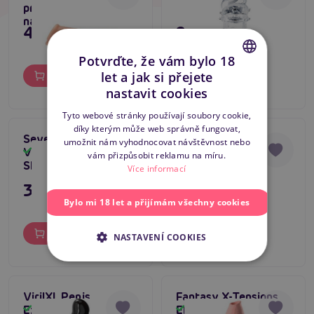
prodlužovací návlek
na penis
495 Kč
249 Kč
Potvrďte, že vám bylo 18
let a jak si přejete
Do košíku
Do košíku
CZECH
nastavit cookies
SLOVAK
Tyto webové stránky používají soubory cookie,
díky kterým může web správně fungovat,
ENGLISH
Seven Creations
VirilXL Penis
umožnit nám vyhodnocovat návštěvnost nebo
Vibrating Penis
Extender V15
Skladem
Skladem
vám přizpůsobit reklamu na míru.
Sleeve
(Black), návlek na
Více informací
penis a varlata
395 Kč
495 Kč
Bylo mi 18 let a přijímám všechny cookies
Do košíku
Do košíku
NASTAVENÍ COOKIES
VirilXL Penis
Fantasy X-Tensions
Extender V11
Elite Uncut Penis
Skladem
Skladem