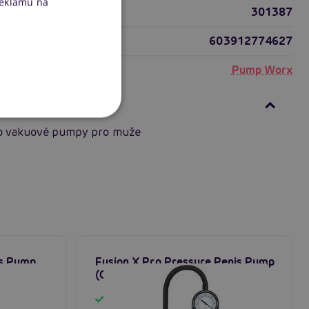
reklamu na
301387
603912774627
Pump Worx
ní
o vakuové pumpy pro muže
is Pump
Fusion X Pro Pressure Penis Pump
 pumpa
(Clear), pánská vakuová pumpa
Skladem