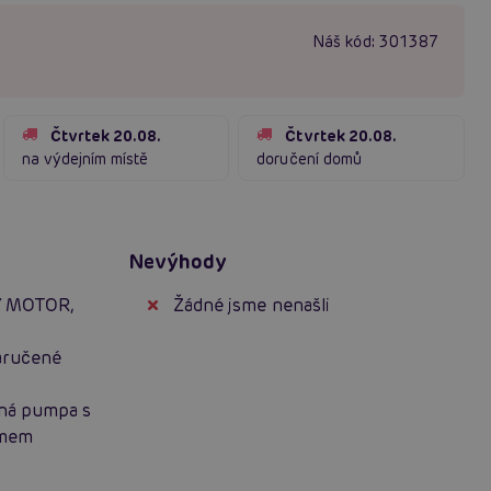
Náš kód:
301387
Čtvrtek 20.08.
Čtvrtek 20.08.
na výdejním místě
doručení domů
Nevýhody
Ý MOTOR,
Žádné jsme nenašli
aručené
nná pumpa s
zmem