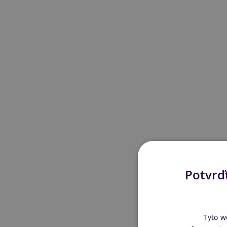
Potvrďt
Tyto w