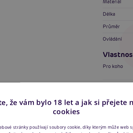
Materiál
Délka
Průměr
Ovládání
Vlastnos
Pro koho
Vlastnosti
Stimulace
e, že vám bylo 18 let a jak si přejete 
cookies
Tvrdost mate
Další in
ebové stránky používají soubory cookie, díky kterým může web 