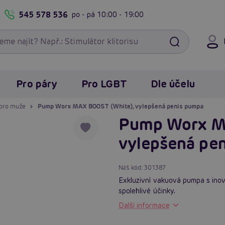
545 578 536
po - pá
10:00 - 19:00
Pro páry
Pro LGBT
Dle účelu
pro muže
Pump Worx MAX BOOST (White), vylepšená penis pumpa
Pump Worx M
vylepšená pe
Náš kód:
301387
Exkluzivní vakuová pumpa s ino
spolehlivé účinky.
Další informace