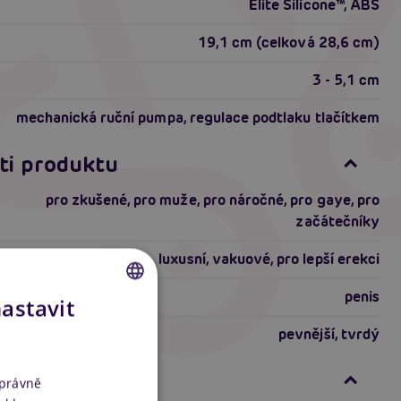
Elite Silicone™, ABS
19,1 cm (celková 28,6 cm)
3 - 5,1 cm
mechanická ruční pumpa, regulace podtlaku tlačítkem
ti produktu
pro zkušené
,
pro muže
,
pro náročné
,
pro gaye
,
pro
začátečníky
luxusní
,
vakuové
,
pro lepší erekci
penis
nastavit
CZECH
riálu
pevnější
,
tvrdý
SLOVAK
formace
ENGLISH
správně