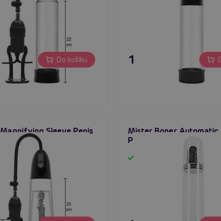
č
1 395 Kč
Do košíku
D
 Magnifying Sleeve Penis
Mister Boner Automatic
ear), pánská vakuová
Pump, elektrická pumpa 
em
Skladem