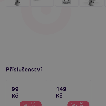
Příslušenství
99
149
Kč
Kč
Klasická
Manžeta
Do
Do