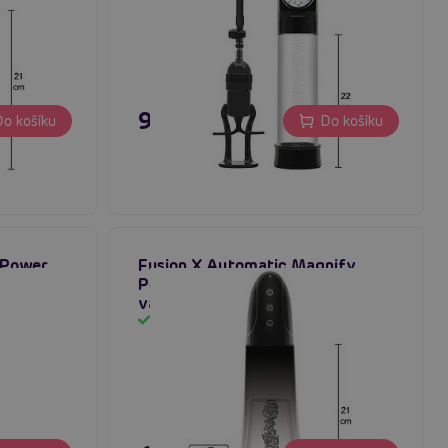
995 Kč
o košíku
Do košíku
 Power
Fusion X Automatic Magnify
na penis
Penis Pump (Clear), pánská
vakuová pumpa
Skladem