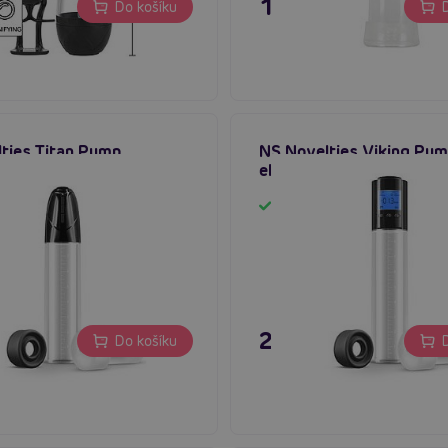
 Kč
1 595 Kč
Do košíku
D
ties Titan Pump,
NS Novelties Viking Pum
ká penis pumpa
elektrická penis pumpa
em
Skladem
 Kč
2 895 Kč
Do košíku
D