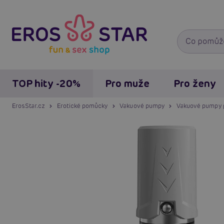
TOP hity -20%
Pro muže
Pro ženy
ErosStar.cz
Erotické pomůcky
Vakuové pumpy
Vakuové pumpy 