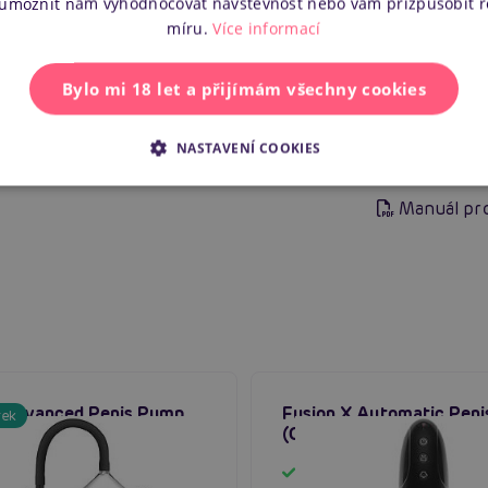
 umožnit nám vyhodnocovat návštěvnost nebo vám přizpůsobit 
Náš kód
míru.
Více informací
EAN
Bylo mi 18 let a přijímám všechny cookies
Výrobce
NASTAVENÍ COOKIES
Ke staže
Manuál pr
 Advanced Penis Pump
Fusion X Automatic Pen
rek
 pánská vakuová pumpa
(Clear), pánská vakuová
em
Skladem