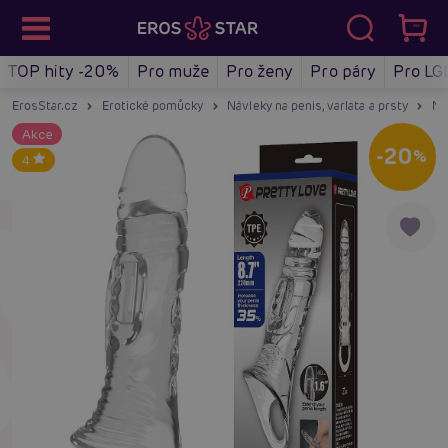
TOP hity -20%
Pro muže
Pro ženy
Pro páry
Pro LG
ErosStar.cz
Erotické pomůcky
Návleky na penis, varlata a prsty
Ná
Akce
-20
%
4