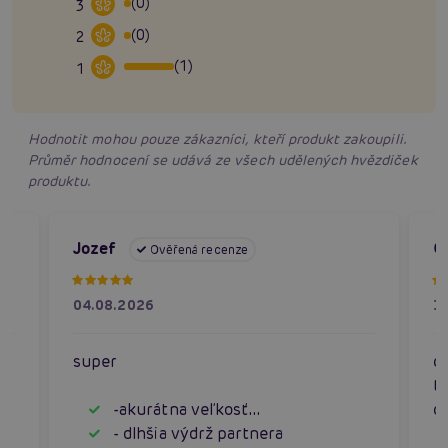
(0)
3
(0)
2
(1)
1
Hodnotit mohou pouze zákazníci, kteří produkt zakoupili.
Průměr hodnocení se udává ze všech udělených hvězdiček
produktu.
Jozef
O
Ověřená recenze
04.08.2026
3
super
c
ta
-akurátna veľkosť...
ot
- dlhšia výdrž partnera