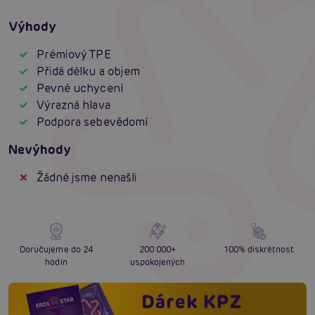
Výhody
Prémiový TPE
Přidá délku a objem
Pevné uchycení
Výrazná hlava
Podpora sebevědomí
Nevýhody
Žádné jsme nenašli
Doručujeme do 24
200 000+
100% diskrétnost
hodin
uspokojených