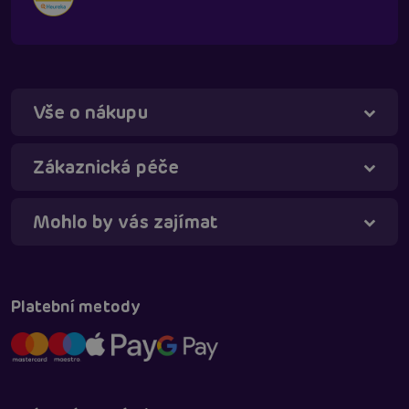
Vše o nákupu
Zákaznická péče
Mohlo by vás zajímat
Táňa - virtuální asistentka
Online
Platební metody