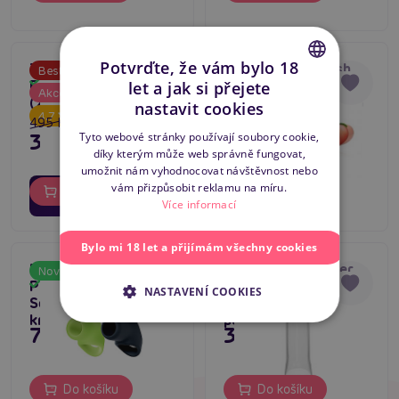
Potvrďte, že vám bylo 18
ToyJoy Get Real
Size Matters Flesh
Bestseller
4.7
Skladem
Extension Sleeve
Extender Curved
Skladem
let a jak si přejete
-20
%
Akce
CZECH
(XLarge)
realistický návlek na
nastavit cookies
4.7
penis
495 Kč
SLOVAK
795 Kč
396 Kč
Tyto webové stránky používají soubory cookie,
díky kterým může web správně fungovat,
ENGLISH
umožnit nám vyhodnocovat návštěvnost nebo
02
19
dní
hodin
vám přizpůsobit reklamu na míru.
Do košíku
Do košíku
10
Více informací
minut
Bylo mi 18 let a přijímám všechny cookies
Blush Performance
RAMROD Extender
Novinka
Tip na dárek
Plus Flare Cocksling
Large 7,6″ (Clear),
Skladem
Skladem
NASTAVENÍ COOKIES
4
Set, sada penilních
hladký návlek na
kroužků
penis
795 Kč
349 Kč
Do košíku
Do košíku