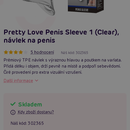
Pretty Love Penis Sleeve 1 (Clear),
návlek na penis
5 hodnocení
Náš kód:
302365
Prémiový TPE návlek s výraznou hlavou a poutkem na varlata.
Přidá délku i objem, drží pevně na místě a podpoří sebevědomí.
Čiré provedení pro extra vizuální vzrušení.
Další informace
Skladem
Kdy zboží dostanu?
Náš kód:
302365