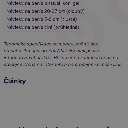
Návleky na penis plast, silikon, gel
Návleky na penis 20-27 cm (dlouhý)
Návleky na penis 5-6 cm (tlusté)
Návleky na penis čirá (průhledná)
Technické specifikace se mohou změnit bez
předchozího upozornění. Obrázky mají pouze
informativní charakter. Běžná cena znamená cena na
prodejně. Cena na internetu a na prodejně se může lišit.
Erotická inteligence: Příručka Sexiomů
Swingers party poprvé: Erotický ráj plný
Články
extáze? Průvodce, který ti otevře dveře!
Číst více
SVAKOM přechází na KooSync: Nová éra
interaktivního ovládání vašich hraček je tu!
Číst více
Číst více