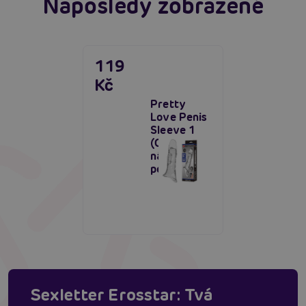
Naposledy zobrazené
119
Kč
Pretty
Love Penis
Sleeve 1
(Clear),
návlek na
penis
Sexletter Erosstar: Tvá