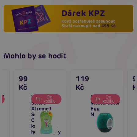
Mohlo by se hodit
99
119
Kč
Kč
K
al
Wilkinson
Satisfyer
Do
Do
košíku
košíku
Sword
Masturbator
Xtreme3
Egg
Sensitive
Naughty
Comfort (4
ks), dámské
holící strojky