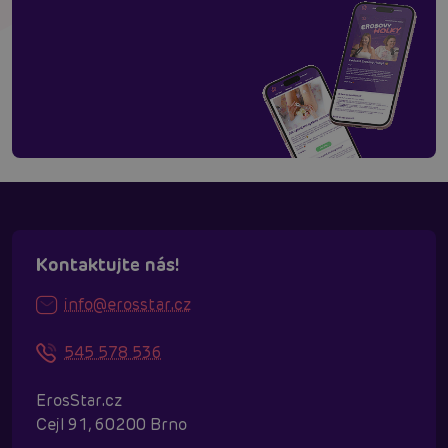
Kontaktujte nás!
info@erosstar.cz
545 578 536
ErosStar.cz
Cejl 91, 60200 Brno