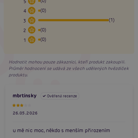
(0)
5
(0)
4
(1)
3
(0)
2
(0)
1
Hodnotit mohou pouze zákazníci, kteří produkt zakoupili.
Průměr hodnocení se udává ze všech udělených hvězdiček
produktu.
mbrtinsky
Ověřená recenze
26.05.2026
u mě nic moc, někdo s menším přirozením