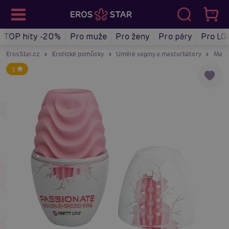
TOP hity -20%
Pro muže
Pro ženy
Pro páry
Pro LG
ErosStar.cz
Erotické pomůcky
Umělé vagíny a masturbátory
Mast
3