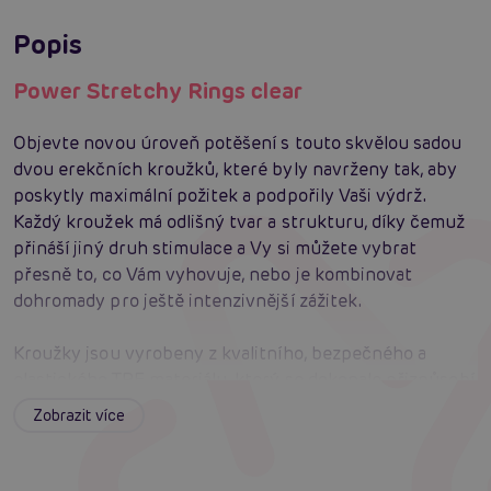
Popis
Power Stretchy Rings clear
Objevte novou úroveň potěšení s touto skvělou sadou
dvou erekčních kroužků, které byly navrženy tak, aby
poskytly maximální požitek a podpořily Vaši výdrž.
Každý kroužek má odlišný tvar a strukturu, díky čemuž
přináší jiný druh stimulace a Vy si můžete vybrat
přesně to, co Vám vyhovuje, nebo je kombinovat
dohromady pro ještě intenzivnější zážitek.
Kroužky jsou vyrobeny z kvalitního, bezpečného a
elastického TPE materiálu, který se dokonale přizpůsobí
různým velikostem. Jsou voděodolné, snadno se čistí a
Zobrazit více
jejich flexibilita zajistí pohodlné a bezpečné nošení při
každé příležitosti.