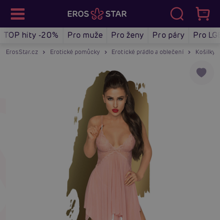
TOP hity -20%
Pro muže
Pro ženy
Pro páry
Pro LG
ErosStar.cz
Erotické pomůcky
Erotické prádlo a oblečení
Košilky a