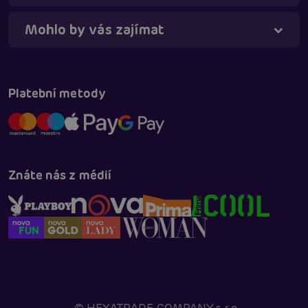
Mohlo by vás zajímat
Táňa - virtuální asistentka
Online
Platební metody
Znáte nás z médií