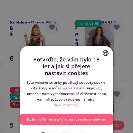
Subblime Dress With
Passion AMBERLY
Tip na dárek
Black Leather Straps,
Peignoir (Black),
Skladem
Skladem
šaty s ramínkama
sůvdný župánek pro
ni
1 495 Kč
695 Kč
Varianty
Potvrďte, že vám bylo 18
Varianty
let a jak si přejete
CZECH
nastavit cookies
SLOVAK
Tyto webové stránky používají soubory cookie,
díky kterým může web správně fungovat,
ENGLISH
Casmir KEA Chemise
Avanua DONNA
Top produkt
5
umožnit nám vyhodnocovat návštěvnost nebo
(Black), průhledná
Chemise (Black)
Tip na dárek
Skladem
Skladem
vám přizpůsobit reklamu na míru.
erotická košilka
Bestseller
Více informací
Bylo mi 18 let a přijímám všechny cookies
595 Kč
795 Kč
Varianty
Varianty