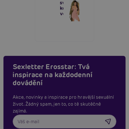
svůdná
košilka na
večer
Sexletter Erosstar: Tvá
inspirace na každodenní
dovádění
Akce, novinky a inspirace pro hravější sexuální
život. Žádný spam, jen to, co tě skutěčně
zajímá.