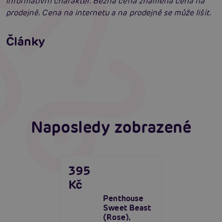
informativní charakter. Běžná cena znamená cena na
prodejně. Cena na internetu a na prodejně se může lišit.
Erotické oblečení: 100x jinak a vždy
neodolatelně sexy
Články
Erotická inteligence: Příručka Sexiomů
Číst více
Swingers party poprvé: Erotický ráj plný
extáze? Průvodce, který ti otevře dveře!
Číst více
Číst více
Naposledy zobrazené
395
Kč
Penthouse
Sweet Beast
(Rose),